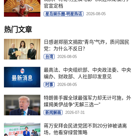
官宣定档
星岛娱乐圈-明星热话
2026-08-05
热门文章
日感谢郑丽文捐款“青鸟”气炸，质问国民
党：为什么不反日？
台湾
2026-08-05
最高法、中央组织部、中央政法委、中央
编办、财政部、人社部印发意见
时事
2026-08-05
特朗普手握全球最强军力却无计可施，外
媒揭美伊战争“无解三选一”
新闻解画
2026-07-31
蒋万安拜会民进党团不到20分钟被请离
场，他看穿绿营策略