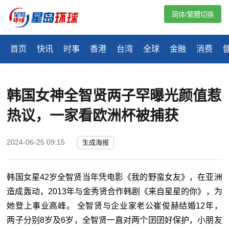
简体/繁體切換
首页
快讯
时事
香港
台湾
全球
金融
消费
韩国女神全智贤两子罕曝光颜值惹
热议，一家看欧洲杯被捕获
2024-06-25 09:15
生成海报
韩国女星42岁全智贤当年凭电影《我的野蛮女友》，在亚洲
造成轰动，2013年与金秀贤合作韩剧《来自星星的你》，为
她登上事业高峰。 全智贤与企业家老公崔俊赫结婚12年，
两子分别8岁及6岁，全智贤一直对两个囝囝好保护，小朋友