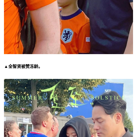
▲全智贤被赞冻龄。