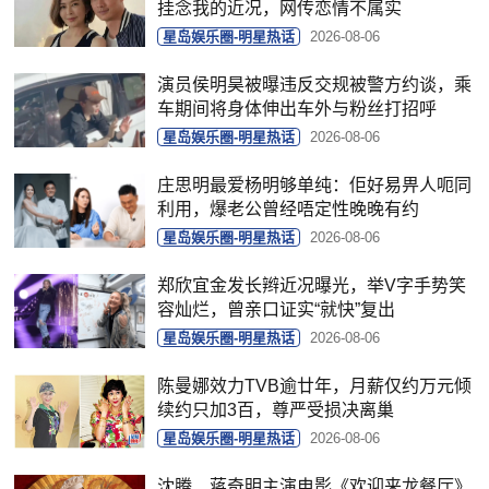
挂念我的近况，网传恋情不属实
星岛娱乐圈-明星热话
2026-08-06
演员侯明昊被曝违反交规被警方约谈，乘
车期间将身体伸出车外与粉丝打招呼
星岛娱乐圈-明星热话
2026-08-06
庄思明最爱杨明够单纯：佢好易畀人呃同
利用，爆老公曾经唔定性晚晚有约
星岛娱乐圈-明星热话
2026-08-06
郑欣宜金发长辫近况曝光，举V字手势笑
容灿烂，曾亲口证实“就快”复出
星岛娱乐圈-明星热话
2026-08-06
陈曼娜效力TVB逾廿年，月薪仅约万元倾
续约只加3百，尊严受损决离巢
星岛娱乐圈-明星热话
2026-08-06
沈腾、蒋奇明主演电影《欢迎来龙餐厅》