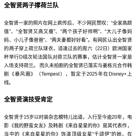
全智贤两子撑荷兰队
全智贤一家的照片在网上疯传后，不少网民赞叹：“全家高颜
值”、“全智贤又高又瘦”、“两个孩子好帅啊”、“大儿子像妈
妈、小儿子像爸爸”、“两夫妻都好好看”。有网民认出全智贤
的两子穿上荷兰队球衣，适逢过去的周六（22日）欧洲国家
杯举行D组次轮法国队对荷兰队的赛事，估计全智贤一家是
入场支持荷兰。 而久未拍剧的全智贤已落实与姜栋元合作韩
剧《暴风圈》（Tempest），暂定于2025年在Disney+上
线。
全智贤演技受肯定
全智贤于15岁以时装杂志模特儿出道，入行至今逾20年，电
影《我的野蛮女友》及韩剧《来自星星的你》是其代表作，
当中的《来自星星的你》饰演顶级女星“千颂伊”的她，在