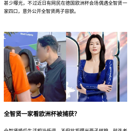
甚少曝光，不过近日有网民在德国欧洲杯会场偶遇全智贤一
家四口，意外公开全智贤两子容貌。
全智贤一家看欧洲杯被捕获？
全智贤婚后生活相当低调，不但抗拒曝光两子样貌，就连老