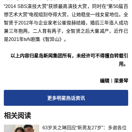
“2014 SBS演技大赏”获颁最高演技大赏，同时在“第50届百
想艺术大赏”电视组别夺得大赏，让她稳坐一线女星地位。全
智贤于2012年与企业家老公崔俊赫结婚，婚后三年造人成功
兼三年抱两，二人育有两子，全智贤之后大量减产，近作已
是2021年tvN剧集《智异山》。
以上内容归星岛新闻集团所有，未经许可不得擅自转载引
用。
编辑︱梁景琴
更多
明星热话
资讯
相关阅读
63岁关之琳回应“新男友27岁”：多谢各位