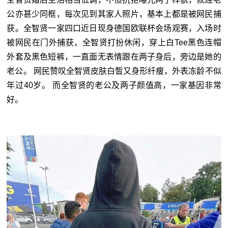
公亦甚少同框，每次见到其家人照片，基本上都是被网民捕
获。全智贤一家四口近日现身德国欧联杯会场观赛，入场时
被网民在门外捕获，全智贤打扮休闲，穿上白Tee黑色连帽
外套及黑色短裤，一直面无表情跟在两子身后，旁边是她的
老公。 网民赞叹全智贤皮肤白皙又身形纤瘦，外表冻龄不似
年过40岁。 而全智贤的老公及两子颜值高，一家基因非常
好。