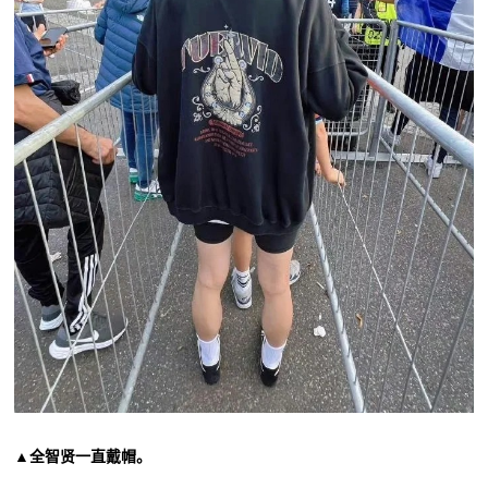
▲全智贤一直戴帽。