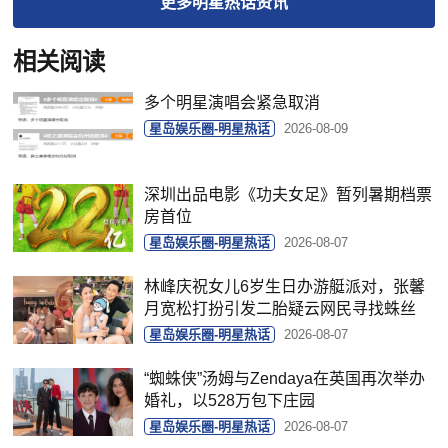
更多
明星热话
资讯
相关阅读
多个明星演唱会紧急取消
星岛娱乐圈-明星热话
2026-08-09
深圳出品电影《功夫女足》暂列暑期档票
房首位
星岛娱乐圈-明星热话
2026-08-07
林峰庆祝女儿6岁生日办游艇派对，张馨
月宽松打扮引发二胎疑云网民寻找蛛丝
星岛娱乐圈-明星热话
2026-08-07
“蜘蛛侠”汤姆与Zendaya在英国再次举办
婚礼，以528万包下庄园
星岛娱乐圈-明星热话
2026-08-07