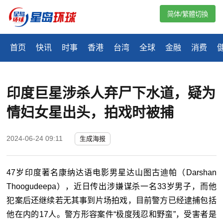
简体/繁體切換
首页
快讯
时事
香港
台湾
全球
金融
消费
印度巨星涉杀人弃尸下水道，疑为
情妇女星出头，拍戏时被捕
2024-06-24 09:11
生成海报
47岁印度著名康纳达语电影男星达山图古迪帕（Darshan
Thoogudeepa），近日传出涉嫌谋杀一名33岁男子，而他
犯案后还继续若无其事到片场拍戏，目前警方已经逮捕包括
他在内的17人。警方形容案件“极度残忍和野蛮”，受害者是