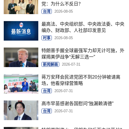
党：为什么不反日？
台湾
2026-08-05
最高法、中央组织部、中央政法委、中央
编办、财政部、人社部印发意见
时事
2026-08-05
特朗普手握全球最强军力却无计可施，外
媒揭美伊战争“无解三选一”
新闻解画
2026-07-31
蒋万安拜会民进党团不到20分钟被请离
场，他看穿绿营策略
台湾
2026-07-31
高市早苗感谢各国慰问“独漏赖清德”
台湾
2026-07-31