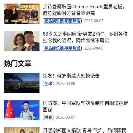
佘诗曼疑胸压Chrome Hearts型男老板，
俯身疑跟对方背脊零距离
星岛娱乐圈-明星热话
2026-08-07
63岁关之琳回应“新男友27岁”：多谢各位
挂念我的近况，网传恋情不属实
星岛娱乐圈-明星热话
2026-08-06
热门文章
突发！俄罗斯遭大规模袭击
全球
2026-08-09
国防部：中国军队坚决反制任何闹海挑衅
图谋
时事
2026-08-07
日感谢郑丽文捐款“青鸟”气炸，质问国民