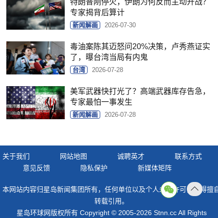
特朗普刚停火，伊朗为何反而主动开战？
专家揭背后算计
新闻解画
2026-07-30
毒油案陈其迈怒问20%决策，卢秀燕证实
了，曝台湾当局有内鬼
台湾
2026-07-28
美军武器快打光了？高端武器库存告急，
专家最怕一事发生
新闻解画
2026-07-28
关于我们
网站地图
诚聘英才
联系方式
意见反馈
隐私保护
新媒体矩阵
本网站内容归星岛新闻集团所有，任何单位以及个人未经许可，不得擅
返回
转载引用。
顶部
星岛环球网版权所有 Copyright © 2005-2026 Stnn.cc All Rights