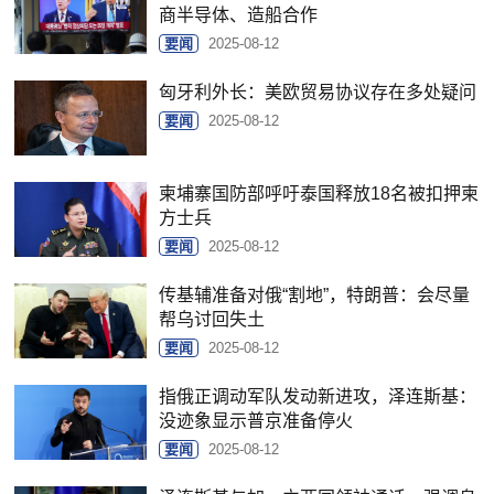
商半导体、造船合作
要闻
2025-08-12
匈牙利外长：美欧贸易协议存在多处疑问
要闻
2025-08-12
柬埔寨国防部呼吁泰国释放18名被扣押柬
方士兵
要闻
2025-08-12
传基辅准备对俄“割地”，特朗普：会尽量
帮乌讨回失土
要闻
2025-08-12
指俄正调动军队发动新进攻，泽连斯基：
没迹象显示普京准备停火
要闻
2025-08-12