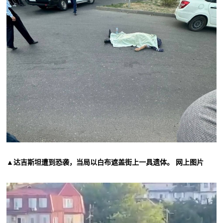
▲达吉斯坦遭到恐袭，当局以白布遮盖街上一具遗体。 网上图片