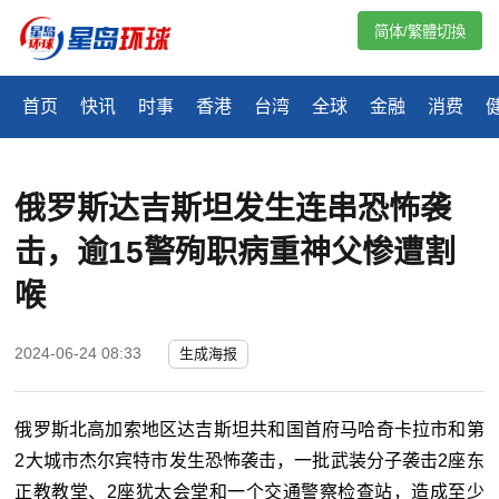
简体/繁體切換
首页
快讯
时事
香港
台湾
全球
金融
消费
俄罗斯达吉斯坦发生连串恐怖袭
击，逾15警殉职病重神父惨遭割
喉
2024-06-24 08:33
生成海报
俄罗斯北高加索地区达吉斯坦共和国首府马哈奇卡拉市和第
2大城市杰尔宾特市发生恐怖袭击，一批武装分子袭击2座东
正教教堂、2座犹太会堂和一个交通警察检查站，造成至少