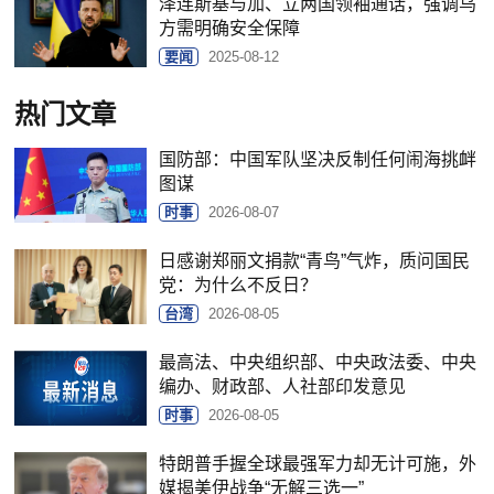
泽连斯基与加、立两国领袖通话，强调乌
方需明确安全保障
要闻
2025-08-12
热门文章
国防部：中国军队坚决反制任何闹海挑衅
图谋
时事
2026-08-07
日感谢郑丽文捐款“青鸟”气炸，质问国民
党：为什么不反日？
台湾
2026-08-05
最高法、中央组织部、中央政法委、中央
编办、财政部、人社部印发意见
时事
2026-08-05
特朗普手握全球最强军力却无计可施，外
媒揭美伊战争“无解三选一”