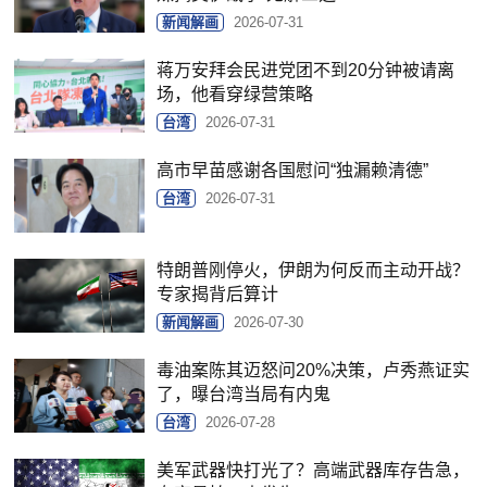
新闻解画
2026-07-31
蒋万安拜会民进党团不到20分钟被请离
场，他看穿绿营策略
台湾
2026-07-31
高市早苗感谢各国慰问“独漏赖清德”
台湾
2026-07-31
特朗普刚停火，伊朗为何反而主动开战？
专家揭背后算计
新闻解画
2026-07-30
毒油案陈其迈怒问20%决策，卢秀燕证实
了，曝台湾当局有内鬼
台湾
2026-07-28
美军武器快打光了？高端武器库存告急，