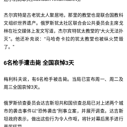
杰尔宾特是古老犹太人聚居地，那里的教堂也是联合国教科
文组织世界遗产。俄罗斯犹太社区联合会公共委员会主席戈
林在社交媒体上发文写道，杰尔宾特犹太教堂的“大火无法扑
灭”。他还补充说：“马哈奇卡拉的犹太教堂也被纵火焚毁
了。”
6名枪手遭击毙 全国哀悼3天
梅利科夫说，有6名枪手被击毙。当局已宣布周一、周二及
周三全国哀悼3天。
俄罗斯侦查委员会达吉斯坦共和国侦查总局已对上述两个城
市的袭击事件以“恐怖袭击”刑事立案，并展开调查。达吉斯
坦政府表示，做出这些行为令人作呕，将针对幕后黑手进行
严厉惩罚。