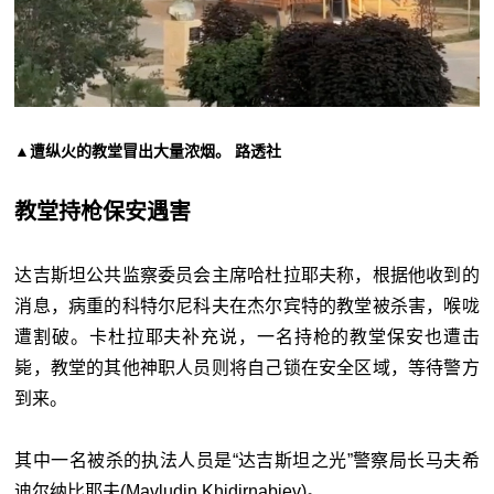
▲遭纵火的教堂冒出大量浓烟。 路透社
教堂持枪保安遇害
达吉斯坦公共监察委员会主席哈杜拉耶夫称，根据他收到的
消息，病重的科特尔尼科夫在杰尔宾特的教堂被杀害，喉咙
遭割破。卡杜拉耶夫补充说，一名持枪的教堂保安也遭击
毙，教堂的其他神职人员则将自己锁在安全区域，等待警方
到来。
其中一名被杀的执法人员是“达吉斯坦之光”警察局长马夫希
迪尔纳比耶夫(Mavludin Khidirnabiev)。