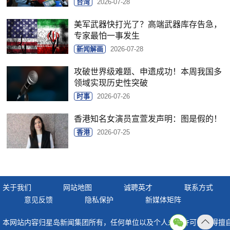
台湾
2026-07-28
美军武器快打光了？高端武器库存告急，
专家最怕一事发生
新闻解画
2026-07-28
攻破世界级难题、申遗成功！本周我国多
领域实现历史性突破
时事
2026-07-26
香港知名女演员宣萱发声明：图是假的！
香港
2026-07-25
关于我们
网站地图
诚聘英才
联系方式
意见反馈
隐私保护
新媒体矩阵
本网站内容归星岛新闻集团所有，任何单位以及个人未经许可，不得擅