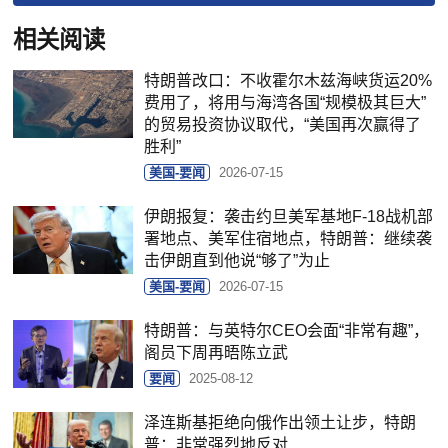
相关阅读
特朗普改口：不收霍尔木兹海峡货运20%
费用了，将用与海湾各国“规模极其巨大”
的贸易投资协议取代，“美国再次赢得了
胜利”
美国-要闻
2026-07-15
伊朗报复：袭击约旦美军基地F-18战机部
署地点、美军住宿地点，特朗普：继续袭
击伊朗直到他说“够了”为止
美国-要闻
2026-07-15
特朗普：与英特尔CEO会面“非常有趣”，
阁员下周再晤陈立武
要闻
2025-08-12
泽连斯基拒绝向俄作出领土让步，特朗
普：非常强烈地反对