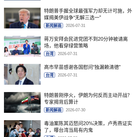
特朗普手握全球最强军力却无计可施，外
媒揭美伊战争“无解三选一”
新闻解画
2026-07-31
蒋万安拜会民进党团不到20分钟被请离
场，他看穿绿营策略
台湾
2026-07-31
高市早苗感谢各国慰问“独漏赖清德”
台湾
2026-07-31
特朗普刚停火，伊朗为何反而主动开战？
专家揭背后算计
新闻解画
2026-07-30
毒油案陈其迈怒问20%决策，卢秀燕证实
了，曝台湾当局有内鬼