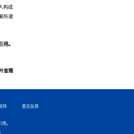
人构成
果所谓
引用。
叶金雅
矩阵
意见反馈
引用。
返回顶部
.