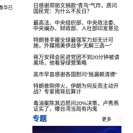
日感谢郑丽文捐款“青鸟”气炸，质问
春华已
国民党：为什么不反日？
最高法、中央组织部、中央政法委、
中央编办、财政部、人社部印发意见
特朗普手握全球最强军力却无计可
施，外媒揭美伊战争“无解三选一”
蒋万安拜会民进党团不到20分钟被请
离场，他看穿绿营策略
高市早苗感谢各国慰问“独漏赖清德”
特朗普刚停火，伊朗为何反而主动开
战？专家揭背后算计
毒油案陈其迈怒问20%决策，卢秀燕
证实了，曝台湾当局有内鬼
专题
更多