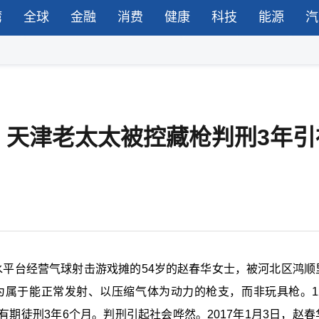
湾
全球
金融
消费
健康
科技
能源
汽
？天津老太太被控藏枪判刑3年引
亲水平台经营气球射击游戏摊的54岁的赵春华女士，被河北区鸿顺
为属于能正常发射、以压缩气体为动力的枪支，而非玩具枪。12
期徒刑3年6个月。判刑引起社会哗然。2017年1月3日，赵春