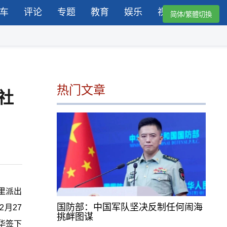
车
评论
专题
教育
娱乐
视频
简体/繁體切換
热门文章
社
里派出
国防部：中国军队坚决反制任何闹海
月27
挑衅图谋
华签下