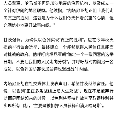
人员获释、哈马斯不再是加沙地带的治理机构，以及成立一
个针对伊朗的地区联盟。他续指，“内塔尼亚胡正阻止我们走
向真正的胜利，这就是为什么我们今天怀着沉重的心情，但
充满信心地离开战事内阁。”
甘茨强调，为确保以色列实现“真正的胜利”，应在今年秋天
提前举行议会选举，最终建立一个能够赢得人民信任且能面
对挑战的政府。他呼吁内塔尼亚胡“确定一个一致同意的选举
日期，不要让我们的人民走向分裂”，并呼吁战时内阁另一名
成员、以色列国防部长加兰特也退出战时内阁。
内塔尼亚胡在社交媒体上发表声明，希望甘茨继续留任。他
说，以色列“正在多条战线上陷入生死战”，现在不是放弃行
动而是团结起来的时候。以色列将坚持作战直至取得胜利并
实现所有目标，“主要是被扣押人员获释和消灭哈马斯”。