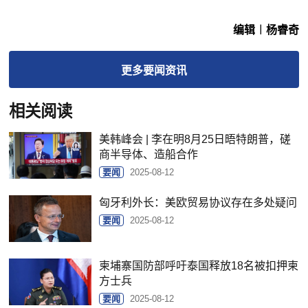
编辑︱杨睿奇
更多
要闻
资讯
相关阅读
美韩峰会 | 李在明8月25日晤特朗普，磋
商半导体、造船合作
要闻
2025-08-12
匈牙利外长：美欧贸易协议存在多处疑问
要闻
2025-08-12
柬埔寨国防部呼吁泰国释放18名被扣押柬
方士兵
要闻
2025-08-12