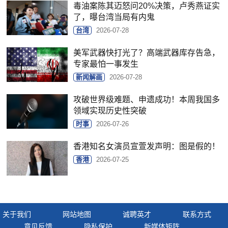
毒油案陈其迈怒问20%决策，卢秀燕证实
了，曝台湾当局有内鬼
台湾
2026-07-28
美军武器快打光了？高端武器库存告急，
专家最怕一事发生
新闻解画
2026-07-28
攻破世界级难题、申遗成功！本周我国多
领域实现历史性突破
时事
2026-07-26
香港知名女演员宣萱发声明：图是假的！
香港
2026-07-25
关于我们
网站地图
诚聘英才
联系方式
意见反馈
隐私保护
新媒体矩阵