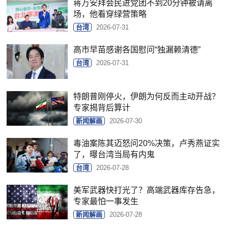
蒋万安拜会民进党团不到20分钟被请离
场，他看穿绿营策略
台湾
2026-07-31
高市早苗感谢各国慰问“独漏赖清德”
台湾
2026-07-31
特朗普刚停火，伊朗为何反而主动开战？
专家揭背后算计
新闻解画
2026-07-30
毒油案陈其迈怒问20%决策，卢秀燕证实
了，曝台湾当局有内鬼
台湾
2026-07-28
美军武器快打光了？高端武器库存告急，
专家最怕一事发生
新闻解画
2026-07-28