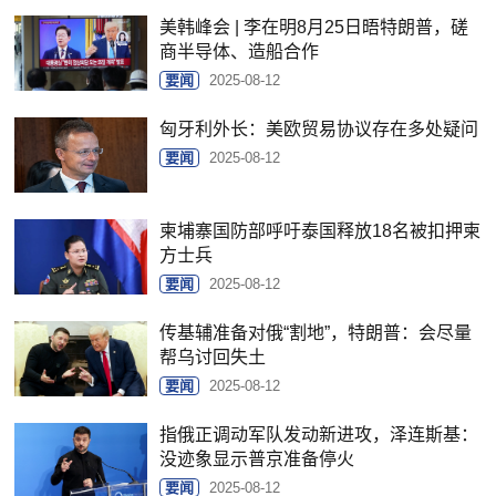
美韩峰会 | 李在明8月25日晤特朗普，磋
商半导体、造船合作
要闻
2025-08-12
匈牙利外长：美欧贸易协议存在多处疑问
要闻
2025-08-12
柬埔寨国防部呼吁泰国释放18名被扣押柬
方士兵
要闻
2025-08-12
传基辅准备对俄“割地”，特朗普：会尽量
帮乌讨回失土
要闻
2025-08-12
指俄正调动军队发动新进攻，泽连斯基：
没迹象显示普京准备停火
要闻
2025-08-12