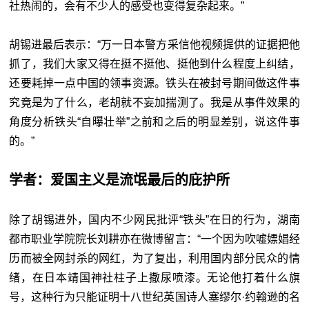
社热闹的，会有不少人的感受也变得复杂起来。”
胡锡进最后表示：“万一日本警方采信他视频提供的证据把他
抓了，我们大家又得在挺不挺他、挺他到什么程度上纠结，
还要耗掉一点中国的领事资源。铁头在被封号期间做这件事
究竟是为了什么，老胡就不妄加揣测了。我是从事件效果的
角度分析铁头“自曝壮举”之前和之后的明显差别，说这件事
的。”
学者：爱国主义是流氓最后的庇护所
除了胡锡进外，国内不少网民批评“铁头”在日的行为，湖南
都市职业学院院长刘耕亦在微博留言：“一个因为吹嘘嫖娼经
历而被全网封杀的网红，为了复出，利用国内部分民众的情
绪，在日本靖国神社柱子上撒尿喷漆。无论他打着什么旗
号，这种行为只能证明十八世纪英国诗人塞缪尔·约翰逊的名