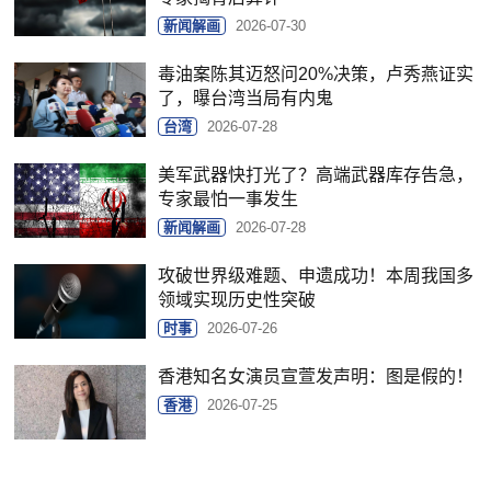
新闻解画
2026-07-30
毒油案陈其迈怒问20%决策，卢秀燕证实
了，曝台湾当局有内鬼
台湾
2026-07-28
美军武器快打光了？高端武器库存告急，
专家最怕一事发生
新闻解画
2026-07-28
攻破世界级难题、申遗成功！本周我国多
领域实现历史性突破
时事
2026-07-26
香港知名女演员宣萱发声明：图是假的！
香港
2026-07-25