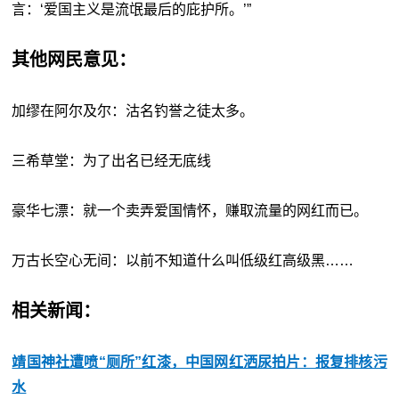
言：‘爱国主义是流氓最后的庇护所。’”
其他网民意见：
加缪在阿尔及尔：沽名钓誉之徒太多。
三希草堂：为了出名已经无底线
豪华七漂：就一个卖弄爱国情怀，赚取流量的网红而已。
万古长空心无间：以前不知道什么叫低级红高级黑……
相关新闻：
靖国神社遭喷“厕所”红漆，中国网红洒尿拍片：报复排核污
水