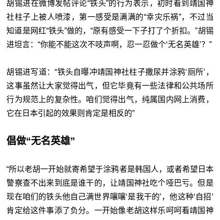
胡锡进在微博发帖评论“铁头”的行为表示，初时看到靖国神
社柱子上被人喷漆，第一感受是满满的“幸灾乐祸”，不过当
知道是网红“铁头”做的，“原有感受一下子打了个折扣。”胡锡
进坦言：“你能不能这次不吱声啊，忍一忍做个‘无名英雄’？”
胡锡进写道：“铁头自曝冲靖国神社柱子撒尿并涂鸦‘厕所’，
这事虽然让大家觉得出气，但它毕竟有一些法律和公共场所
行为规范上的复杂性。咱们觉得出气，纯属国内网上消费，
它在日本引起的效果则肯定是相反的”
倡做“无名英雄”
“所以老胡一开始就寄希望于涂鸦者是韩国人，或者希望日本
警察查不出来到底是谁干的，让靖国神社吃个哑巴亏。但是
现在咱们的铁头他自己满世界嚷嚷‘是我干的’，他这种‘自招’
肯定给这件事添了负分。一开始像老胡这样乐呵呵看靖国神