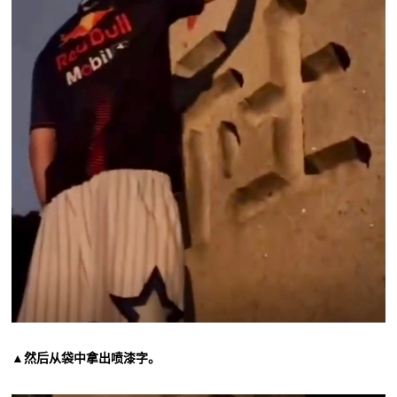
▲然后从袋中拿出喷漆字。