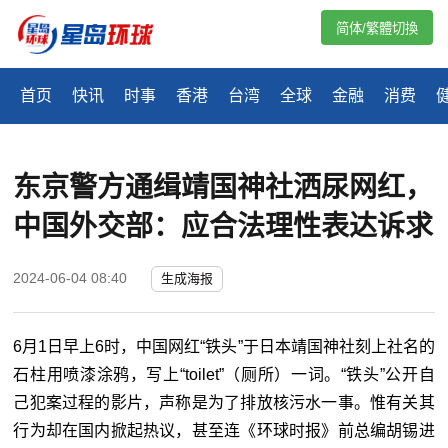
简体/繁體切換
首页
快讯
时事
香港
台湾
全球
金融
消费
东京警方通缉靖国神社洒尿网红，
中国外交部：应合法理性表达诉求
2024-06-04 08:40
生成海报
6月1日早上6时，中国网红“铁头”于日本靖国神社刻上社名的
石柱用喷漆涂鸦，写上“toilet”（厕所）一词。“铁头”公开自
己犯案过程的影片，声称是为了排放核污水一事。惟有关其
行为却在国内掀起热议，甚至连《环球时报》前总编胡锡进