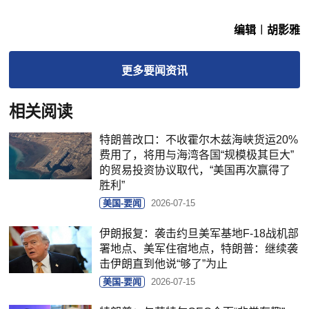
编辑︱胡影雅
更多
要闻
资讯
相关阅读
特朗普改口：不收霍尔木兹海峡货运20%
费用了，将用与海湾各国“规模极其巨大”
的贸易投资协议取代，“美国再次赢得了
胜利”
美国-要闻
2026-07-15
伊朗报复：袭击约旦美军基地F-18战机部
署地点、美军住宿地点，特朗普：继续袭
击伊朗直到他说“够了”为止
美国-要闻
2026-07-15