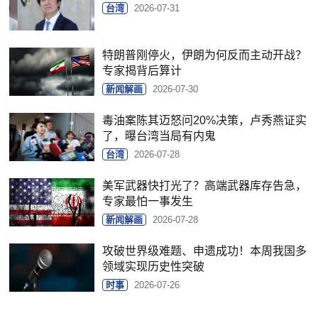
台湾
2026-07-31
特朗普刚停火，伊朗为何反而主动开战？
专家揭背后算计
新闻解画
2026-07-30
毒油案陈其迈怒问20%决策，卢秀燕证实
了，曝台湾当局有内鬼
台湾
2026-07-28
美军武器快打光了？高端武器库存告急，
专家最怕一事发生
新闻解画
2026-07-28
攻破世界级难题、申遗成功！本周我国多
领域实现历史性突破
时事
2026-07-26