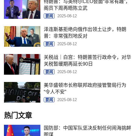
特朗普：与英特尔CEO会面“非常有趣”，
阁员下周再晤陈立武
要闻
2025-08-12
泽连斯基拒绝向俄作出领土让步，特朗
普：非常强烈地反对
要闻
2025-08-12
关税战｜白宫：特朗普签行政命令，对华
关税暂缓期再延长90日
要闻
2025-08-12
美华盛顿市长称联邦政府接管警局行为
“令人不安”
要闻
2025-08-12
热门文章
国防部：中国军队坚决反制任何闹海挑衅
图谋