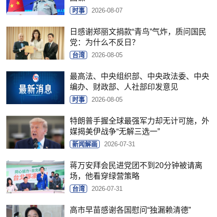
时事
2026-08-07
日感谢郑丽文捐款“青鸟”气炸，质问国民
党：为什么不反日？
台湾
2026-08-05
最高法、中央组织部、中央政法委、中央
编办、财政部、人社部印发意见
时事
2026-08-05
特朗普手握全球最强军力却无计可施，外
媒揭美伊战争“无解三选一”
新闻解画
2026-07-31
蒋万安拜会民进党团不到20分钟被请离
场，他看穿绿营策略
台湾
2026-07-31
高市早苗感谢各国慰问“独漏赖清德”