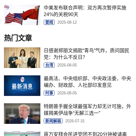
中美发布联合声明：双方再次暂停实施
24%的关税90天
要闻
2025-08-12
热门文章
日感谢郑丽文捐款“青鸟”气炸，质问国民
党：为什么不反日？
台湾
2026-08-05
最高法、中央组织部、中央政法委、中央
编办、财政部、人社部印发意见
时事
2026-08-05
特朗普手握全球最强军力却无计可施，外
媒揭美伊战争“无解三选一”
新闻解画
2026-07-31
蒋万安拜会民进党团不到20分钟被请离