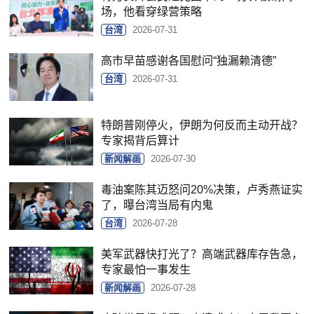
场，他看穿绿营策略
台湾
2026-07-31
高市早苗感谢各国慰问“独漏赖清德”
台湾
2026-07-31
特朗普刚停火，伊朗为何反而主动开战？
专家揭背后算计
新闻解画
2026-07-30
毒油案陈其迈怒问20%决策，卢秀燕证实
了，曝台湾当局有内鬼
台湾
2026-07-28
美军武器快打光了？高端武器库存告急，
专家最怕一事发生
新闻解画
2026-07-28