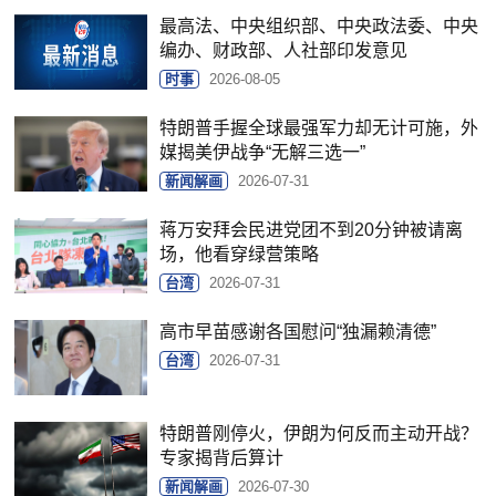
最高法、中央组织部、中央政法委、中央
编办、财政部、人社部印发意见
时事
2026-08-05
特朗普手握全球最强军力却无计可施，外
媒揭美伊战争“无解三选一”
新闻解画
2026-07-31
蒋万安拜会民进党团不到20分钟被请离
场，他看穿绿营策略
台湾
2026-07-31
高市早苗感谢各国慰问“独漏赖清德”
台湾
2026-07-31
特朗普刚停火，伊朗为何反而主动开战？
专家揭背后算计
新闻解画
2026-07-30