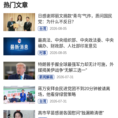
热门文章
日感谢郑丽文捐款“青鸟”气炸，质问国民
党：为什么不反日？
台湾
2026-08-05
最高法、中央组织部、中央政法委、中央
编办、财政部、人社部印发意见
时事
2026-08-05
特朗普手握全球最强军力却无计可施，外
媒揭美伊战争“无解三选一”
新闻解画
2026-07-31
蒋万安拜会民进党团不到20分钟被请离
场，他看穿绿营策略
台湾
2026-07-31
高市早苗感谢各国慰问“独漏赖清德”