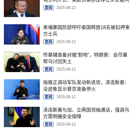
要闻
2025-08-12
柬埔寨国防部呼吁泰国释放18名被扣押柬
方士兵
要闻
2025-08-12
传基辅准备对俄“割地”，特朗普：会尽量
帮乌讨回失土
要闻
2025-08-12
指俄正调动军队发动新进攻，泽连斯基：
没迹象显示普京准备停火
要闻
2025-08-12
泽连斯基与加、立两国领袖通话，强调乌
方需明确安全保障
要闻
2025-08-12