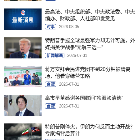
最高法、中央组织部、中央政法委、中央
编办、财政部、人社部印发意见
时事
2026-08-05
特朗普手握全球最强军力却无计可施，外
媒揭美伊战争“无解三选一”
新闻解画
2026-07-31
蒋万安拜会民进党团不到20分钟被请离
场，他看穿绿营策略
台湾
2026-07-31
高市早苗感谢各国慰问“独漏赖清德”
台湾
2026-07-31
特朗普刚停火，伊朗为何反而主动开战？
专家揭背后算计