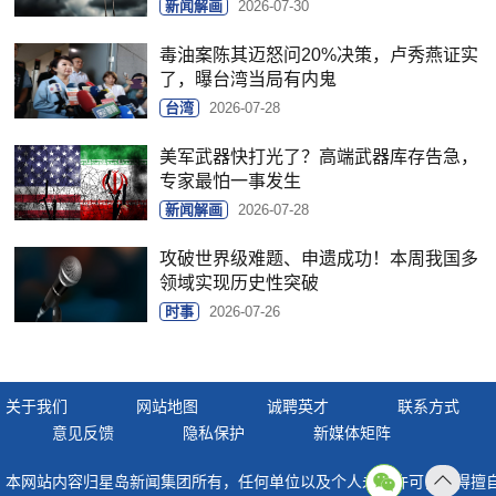
新闻解画
2026-07-30
毒油案陈其迈怒问20%决策，卢秀燕证实
了，曝台湾当局有内鬼
台湾
2026-07-28
美军武器快打光了？高端武器库存告急，
专家最怕一事发生
新闻解画
2026-07-28
攻破世界级难题、申遗成功！本周我国多
领域实现历史性突破
时事
2026-07-26
关于我们
网站地图
诚聘英才
联系方式
意见反馈
隐私保护
新媒体矩阵
本网站内容归星岛新闻集团所有，任何单位以及个人未经许可，不得擅