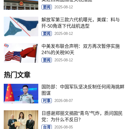
要闻
2025-08-12
解放军第三款六代机曝光，美媒：料与
歼-50角逐下代战机选型
要闻
2025-08-12
中美发布联合声明：双方再次暂停实施
24%的关税90天
要闻
2025-08-12
热门文章
国防部：中国军队坚决反制任何闹海挑衅
图谋
时事
2026-08-07
日感谢郑丽文捐款“青鸟”气炸，质问国民
党：为什么不反日？
台湾
2026-08-05