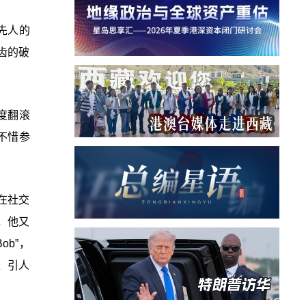
搞先人的
齿的破
难度翻滚
不惜参
在社交
，他又
b”，
、引人