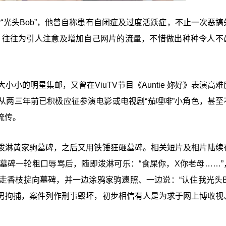
er“光头Bob”，他曾自称患有自闭症及过度活跃症，不止一次恶
”，往往为引人注意及增加自己网片的流量，不惜做出种种令人不
小的明星集邮，又曾在ViuTV节目《Auntie 妳好》表演高
从两三年前已积极应征参演电影或电视剧“茄哩啡”小角色，甚至
流传。
泼淋黄家驹墓碑，之后又用铁锤狂砸墓碑。相关短片及相片陆续
墓碑一轮粗口辱骂后，随即泼淋可乐：“食屎你，X你老母……”
香枝掟向墓碑，并一边涂鸦家驹遗照、一边说：“认住我光头Bo
男拘捕，案件列作刑事毁坏，初步相信有人是为求于网上博收视