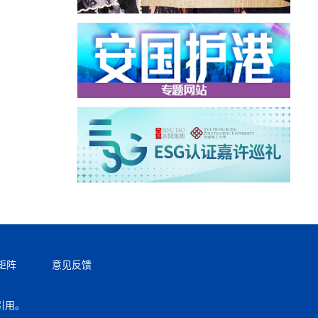
矩阵
意见反馈
引用。
返回顶部