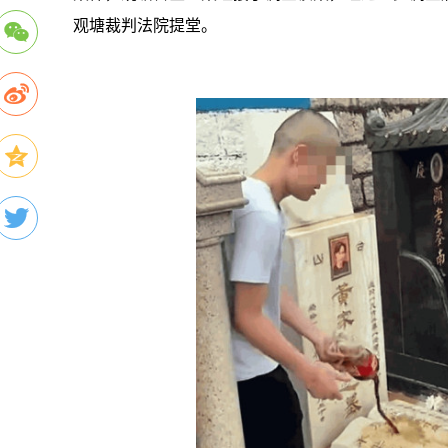
观塘裁判法院提堂。