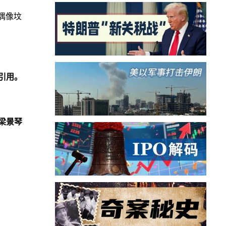
偶像坟
引用。
梁景琴