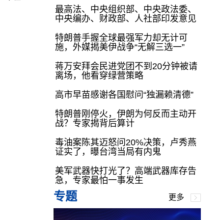
最高法、中央组织部、中央政法委、
中央编办、财政部、人社部印发意见
特朗普手握全球最强军力却无计可
施，外媒揭美伊战争“无解三选一”
蒋万安拜会民进党团不到20分钟被请
离场，他看穿绿营策略
高市早苗感谢各国慰问“独漏赖清德”
特朗普刚停火，伊朗为何反而主动开
战？专家揭背后算计
毒油案陈其迈怒问20%决策，卢秀燕
证实了，曝台湾当局有内鬼
美军武器快打光了？高端武器库存告
急，专家最怕一事发生
专题
更多