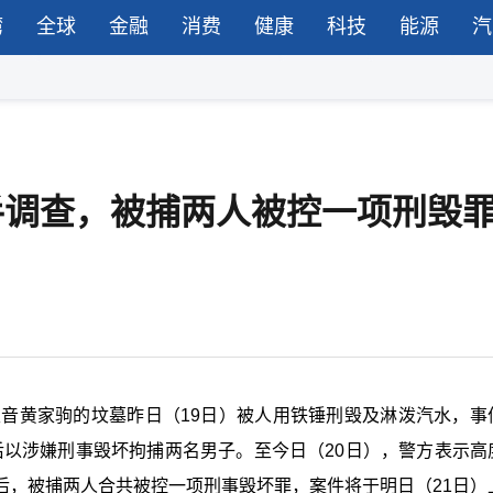
湾
全球
金融
消费
健康
科技
能源
汽
接手调查，被捕两人被控一项刑毁
d已故主音黄家驹的坟墓昨日（19日）被人用铁锤刑毁及淋泼汽水，
查后以涉嫌刑事毁坏拘捕两名男子。至今日（20日），警方表示高
后，被捕两人合共被控一项刑事毁坏罪，案件将于明日（21日）