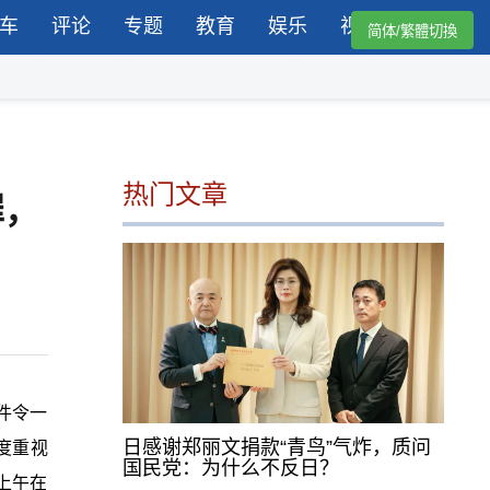
车
评论
专题
教育
娱乐
视频
简体/繁體切換
热门文章
罪，
事件令一
日感谢郑丽文捐款“青鸟”气炸，质问
度重视
国民党：为什么不反日？
上午在