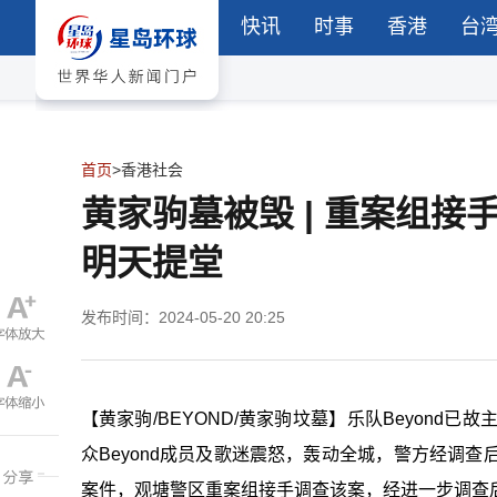
快讯
时事
香港
台
首页
>
香港社会
黄家驹墓被毁 | 重案组
明天提堂
发布时间：2024-05-20 20:25
【黄家驹/BEYOND/黄家驹坟墓】乐队Beyon
众Beyond成员及歌迷震怒，轰动全城，警方经调
案件，观塘警区重案组接手调查该案，经进一步调查