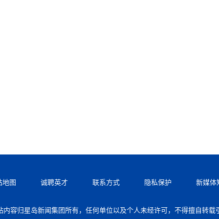
站地图
诚聘英才
联系方式
隐私保护
新媒体
站内容归星岛新闻集团所有，任何单位以及个人未经许可，不得擅自转载