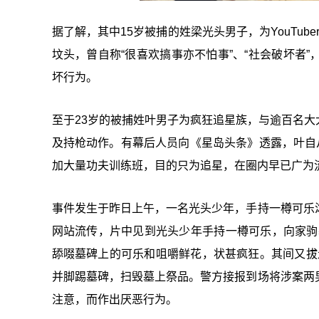
据了解，其中15岁被捕的姓梁光头男子，为YouTub
坟头，曾自称“很喜欢搞事亦不怕事”、“社会破坏者
坏行为。
至于23岁的被捕姓叶男子为疯狂追星族，与逾百名大大小
及持枪动作。有幕后人员向《星岛头条》透露，叶自
加大量功夫训练班，目的只为追星，在圈内早已广为
事件发生于昨日上午，一名光头少年，手持一樽可乐
网站流传，片中见到光头少年手持一樽可乐，向家驹
舔啜墓碑上的可乐和咀嚼鲜花，状甚疯狂。其间又拔走
并脚踢墓碑，扫毁墓上祭品。警方接报到场将涉案两
注意，而作出厌恶行为。