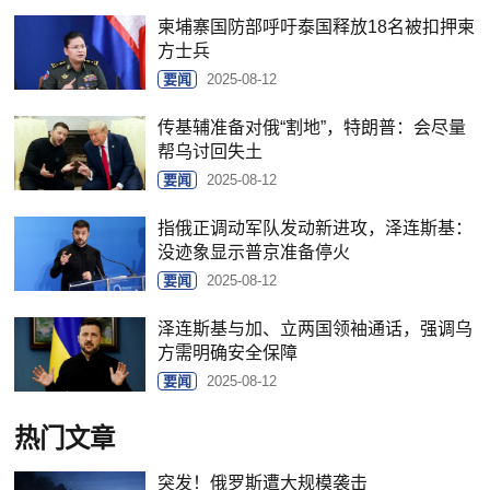
柬埔寨国防部呼吁泰国释放18名被扣押柬
方士兵
要闻
2025-08-12
传基辅准备对俄“割地”，特朗普：会尽量
帮乌讨回失土
要闻
2025-08-12
指俄正调动军队发动新进攻，泽连斯基：
没迹象显示普京准备停火
要闻
2025-08-12
泽连斯基与加、立两国领袖通话，强调乌
方需明确安全保障
要闻
2025-08-12
热门文章
突发！俄罗斯遭大规模袭击