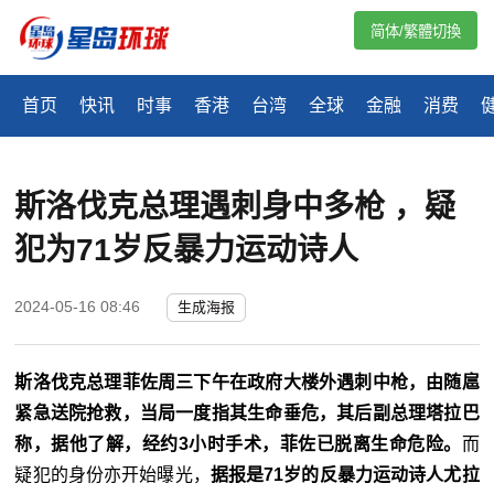
简体/繁體切換
首页
快讯
时事
香港
台湾
全球
金融
消费
斯洛伐克总理遇刺身中多枪 ，疑
犯为71岁反暴力运动诗人
2024-05-16 08:46
生成海报
斯洛伐克总理菲佐周三下午在政府大楼外遇刺中枪，由随扈
紧急送院抢救，当局一度指其生命垂危，其后副总理塔拉巴
称，据他了解，经约3小时手术，菲佐已脱离生命危险。
而
疑犯的身份亦开始曝光，
据报是71岁的反暴力运动诗人尤拉