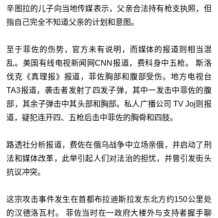
辛图拉的儿子向当地传媒表示，父亲合法持有枪支执照，但
指自己完全不知道父亲的计划和意图。
至于菲佐的伤势，官方未有说明，而媒体的报道则相当混
乱。美国有线电视新闻网CNN报道，费科身中五枪。 斯洛
伐克《真理报》报道，菲佐胸部和腹部受伤。地方电视台
TA3报道，袭击者发射了四发子弹，其中一发击中菲佐的腹
部，其余子弹击中其头部和胸部。私人广播公司 TV Joj则报
道，疑犯连开四、五枪后击中菲佐的胸骨和四肢。
路透社分析报道，费佐在俄乌战争中立场亲俄，并启动了刑
法和媒体改革，此举引起人们对法治的担忧，并曾引发街头
抗议冲突。
这宗攻击事件发生在首都布拉迪斯拉发东北方约150公里处
的汉德洛瓦村。 菲佐当时在一政府大楼外与支持者握手聊