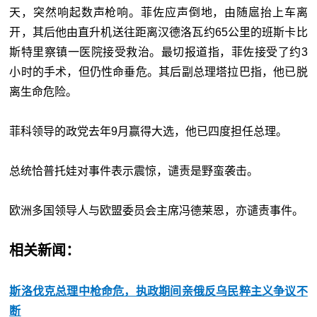
天，突然响起数声枪响。菲佐应声倒地，由随扈抬上车离
开，其后他由直升机送往距离汉德洛瓦约65公里的班斯卡比
斯特里察镇一医院接受救治。最切报道指，菲佐接受了约3
小时的手术，但仍性命垂危。其后副总理塔拉巴指，他已脱
离生命危险。
菲科领导的政党去年9月赢得大选，他已四度担任总理。
总统恰普托娃对事件表示震惊，谴责是野蛮袭击。
欧洲多国领导人与欧盟委员会主席冯德莱恩，亦谴责事件。
相关新闻：
斯洛伐克总理中枪命危，执政期间亲俄反乌民粹主义争议不
断