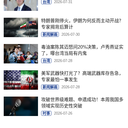
台湾
2026-07-31
特朗普刚停火，伊朗为何反而主动开战？
专家揭背后算计
新闻解画
2026-07-30
毒油案陈其迈怒问20%决策，卢秀燕证实
了，曝台湾当局有内鬼
台湾
2026-07-28
美军武器快打光了？高端武器库存告急，
专家最怕一事发生
新闻解画
2026-07-28
攻破世界级难题、申遗成功！本周我国多
领域实现历史性突破
时事
2026-07-26