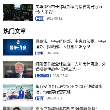
美华盛顿市长称联邦政府接管警局行为
“令人不安”
要闻
2025-08-12
热门文章
最高法、中央组织部、中央政法委、中央
编办、财政部、人社部印发意见
时事
2026-08-05
特朗普手握全球最强军力却无计可施，外
媒揭美伊战争“无解三选一”
新闻解画
2026-07-31
蒋万安拜会民进党团不到20分钟被请离
场，他看穿绿营策略
台湾
2026-07-31
高市早苗感谢各国慰问“独漏赖清德”