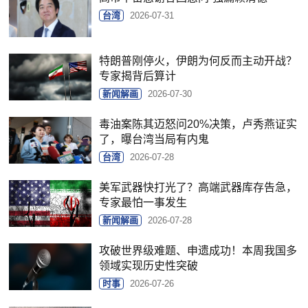
台湾
2026-07-31
特朗普刚停火，伊朗为何反而主动开战？
专家揭背后算计
新闻解画
2026-07-30
毒油案陈其迈怒问20%决策，卢秀燕证实
了，曝台湾当局有内鬼
台湾
2026-07-28
美军武器快打光了？高端武器库存告急，
专家最怕一事发生
新闻解画
2026-07-28
攻破世界级难题、申遗成功！本周我国多
领域实现历史性突破
时事
2026-07-26