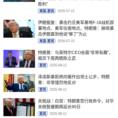
胜利”
美国-要闻
2026-07-15
伊朗报复：袭击约旦美军基地F-18战机部
署地点、美军住宿地点，特朗普：继续袭
击伊朗直到他说“够了”为止
美国-要闻
2026-07-15
特朗普：与英特尔CEO会面“非常有趣”，
阁员下周再晤陈立武
要闻
2025-08-12
泽连斯基拒绝向俄作出领土让步，特朗
普：非常强烈地反对
要闻
2025-08-12
关税战｜白宫：特朗普签行政命令，对华
关税暂缓期再延长90日
要闻
2025-08-12