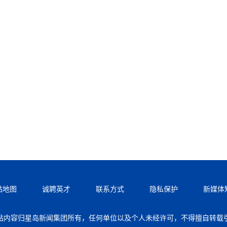
站地图
诚聘英才
联系方式
隐私保护
新媒体
站内容归星岛新闻集团所有，任何单位以及个人未经许可，不得擅自转载