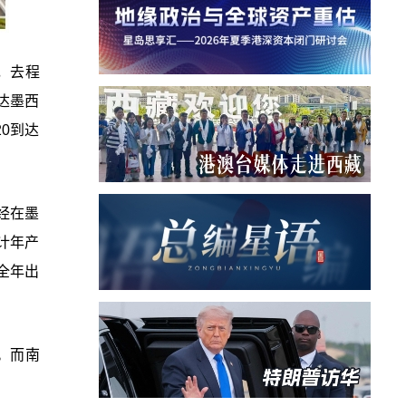
，去程
抵达墨西
20到达
经在墨
计年产
全年出
。而南