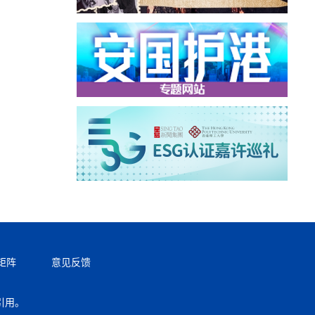
矩阵
意见反馈
引用。
返回顶部