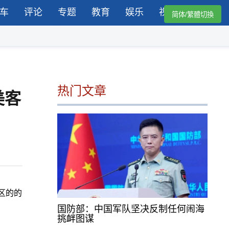
车
评论
专题
教育
娱乐
视频
简体/繁體切換
热门文章
美客
区的的
国防部：中国军队坚决反制任何闹海
挑衅图谋