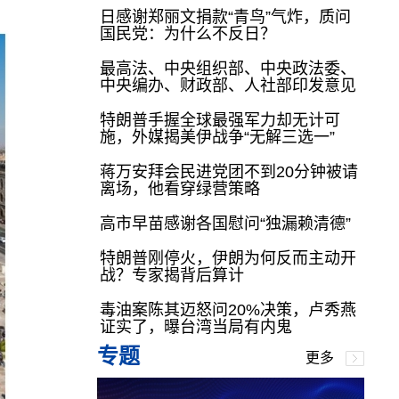
日感谢郑丽文捐款“青鸟”气炸，质问
国民党：为什么不反日？
最高法、中央组织部、中央政法委、
中央编办、财政部、人社部印发意见
特朗普手握全球最强军力却无计可
施，外媒揭美伊战争“无解三选一”
蒋万安拜会民进党团不到20分钟被请
离场，他看穿绿营策略
高市早苗感谢各国慰问“独漏赖清德”
特朗普刚停火，伊朗为何反而主动开
战？专家揭背后算计
毒油案陈其迈怒问20%决策，卢秀燕
证实了，曝台湾当局有内鬼
专题
更多