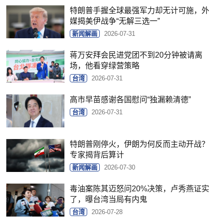
特朗普手握全球最强军力却无计可施，外
媒揭美伊战争“无解三选一”
新闻解画
2026-07-31
蒋万安拜会民进党团不到20分钟被请离
场，他看穿绿营策略
台湾
2026-07-31
高市早苗感谢各国慰问“独漏赖清德”
台湾
2026-07-31
特朗普刚停火，伊朗为何反而主动开战？
专家揭背后算计
新闻解画
2026-07-30
毒油案陈其迈怒问20%决策，卢秀燕证实
了，曝台湾当局有内鬼
台湾
2026-07-28