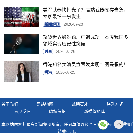
美军武器快打光了？高端武器库存告急，
专家最怕一事发生
新闻解画
2026-07-28
攻破世界级难题、申遗成功！本周我国多
领域实现历史性突破
时事
2026-07-26
香港知名女演员宣萱发声明：图是假的！
香港
2026-07-25
关于我们
网站地图
诚聘英才
联系方式
意见反馈
隐私保护
新媒体矩阵
本网站内容归星岛新闻集团所有，任何单位以及个人未经许可，不得擅
返回
转载引用。