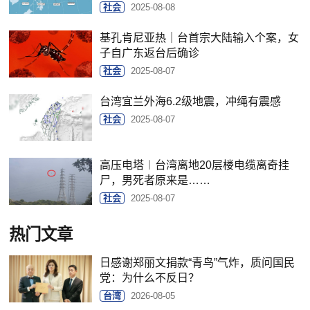
社会
2025-08-08
基孔肯尼亚热｜台首宗大陆输入个案，女
子自广东返台后确诊
社会
2025-08-07
台湾宜兰外海6.2级地震，冲绳有震感
社会
2025-08-07
高压电塔︱台湾离地20层楼电缆离奇挂
尸，男死者原来是……
社会
2025-08-07
热门文章
日感谢郑丽文捐款“青鸟”气炸，质问国民
党：为什么不反日？
台湾
2026-08-05