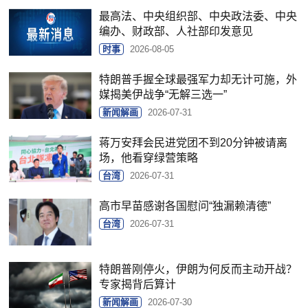
最高法、中央组织部、中央政法委、中央
编办、财政部、人社部印发意见
时事
2026-08-05
特朗普手握全球最强军力却无计可施，外
媒揭美伊战争“无解三选一”
新闻解画
2026-07-31
蒋万安拜会民进党团不到20分钟被请离
场，他看穿绿营策略
台湾
2026-07-31
高市早苗感谢各国慰问“独漏赖清德”
台湾
2026-07-31
特朗普刚停火，伊朗为何反而主动开战？
专家揭背后算计
新闻解画
2026-07-30