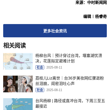
来源：中时新闻网
编辑︱杨睿奇
更多
社会
资讯
相关阅读
杨柳台风｜预计穿过台湾，堰塞湖忧溃
决，花莲拟定避难计划
社会
2025-08-11
荔枝儿Liz离世｜台36岁美妆网红骤逝粉
丝泪崩，闺密泪吐心声
社会
2025-08-11
台风杨柳 | 路径或直冲台湾，下周三至五
最接近