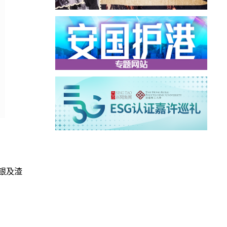
银及渣
。