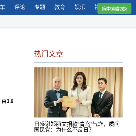
车
评论
专题
教育
娱乐
视频
简体/繁體切換
热门文章
3.6
日感谢郑丽文捐款“青鸟”气炸，质问
国民党：为什么不反日？