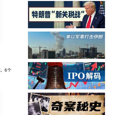
厘、6个
。