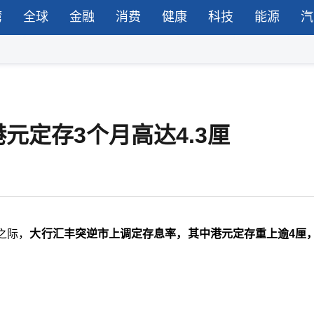
湾
全球
金融
消费
健康
科技
能源
汽
元定存3个月高达4.3厘
之际，
大行汇丰突逆市上调定存息率，其中港元定存重上逾4厘，由