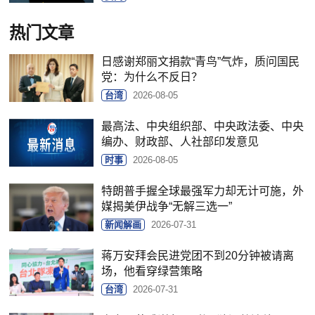
热门文章
日感谢郑丽文捐款“青鸟”气炸，质问国民
党：为什么不反日？
台湾
2026-08-05
最高法、中央组织部、中央政法委、中央
编办、财政部、人社部印发意见
时事
2026-08-05
特朗普手握全球最强军力却无计可施，外
媒揭美伊战争“无解三选一”
新闻解画
2026-07-31
蒋万安拜会民进党团不到20分钟被请离
场，他看穿绿营策略
台湾
2026-07-31