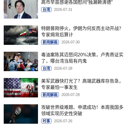
高市早苗感谢各国慰问“独漏赖清德”
台湾
2026-07-31
特朗普刚停火，伊朗为何反而主动开战？
专家揭背后算计
新闻解画
2026-07-30
毒油案陈其迈怒问20%决策，卢秀燕证实
了，曝台湾当局有内鬼
台湾
2026-07-28
美军武器快打光了？高端武器库存告急，
专家最怕一事发生
新闻解画
2026-07-28
攻破世界级难题、申遗成功！本周我国多
领域实现历史性突破
时事
2026-07-26