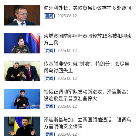
匈牙利外长：美欧贸易协议存在多处疑问
要闻
2025-08-12
柬埔寨国防部呼吁泰国释放18名被扣押柬
方士兵
要闻
2025-08-12
传基辅准备对俄“割地”，特朗普：会尽量
帮乌讨回失土
要闻
2025-08-12
指俄正调动军队发动新进攻，泽连斯基：
没迹象显示普京准备停火
要闻
2025-08-12
泽连斯基与加、立两国领袖通话，强调乌
方需明确安全保障
要闻
2025-08-12