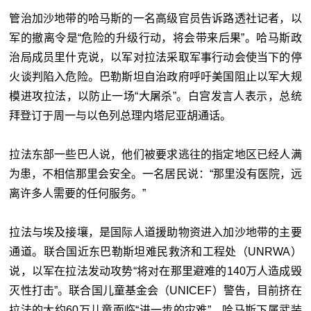
管治加沙地带的哈马斯的一名高级官员告诉路透社记者，以
军的撤离令是“危险的升级行动，将会带来后果”。哈马斯政
治局成员里什克说，以军对拉法采取军事行动会使当下的停
火谈判陷入危险。巴勒斯坦自治政府呼吁美国阻止以军大规
模进攻拉法，以防止一场“大屠杀”。白宫发言人表示，总统
拜登订于周一与以色列总理内塔尼亚胡通话。
拉法东部一些巴人说，他们被要求逃往的指定地区已经人满
为患，不相信那里会安全。一名居民说：“那里没有医院，远
离许多人需要的任何服务。”
拉法与埃及接壤，是国际人道援助物资进入加沙地带的主要
通道。联合国近东巴勒斯坦难民救济和工程处（UNRWA）
说，以军在拉法发动攻势“将对在那里避难的140万人造成毁
灭性打击”。联合国儿童基金会（UNICEF）警告，目前挤在
拉法的大约60万儿童面临“进一步的灾难”。哈马斯下属武装