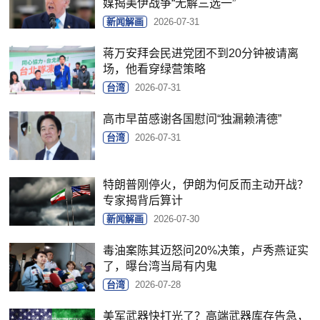
媒揭美伊战争“无解三选一”
新闻解画
2026-07-31
蒋万安拜会民进党团不到20分钟被请离
场，他看穿绿营策略
台湾
2026-07-31
高市早苗感谢各国慰问“独漏赖清德”
台湾
2026-07-31
特朗普刚停火，伊朗为何反而主动开战？
专家揭背后算计
新闻解画
2026-07-30
毒油案陈其迈怒问20%决策，卢秀燕证实
了，曝台湾当局有内鬼
台湾
2026-07-28
美军武器快打光了？高端武器库存告急，