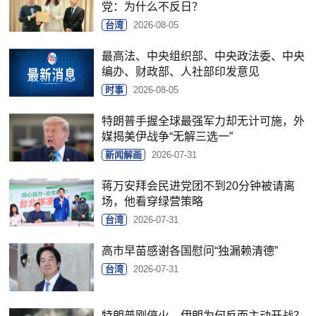
党：为什么不反日？
台湾
2026-08-05
最高法、中央组织部、中央政法委、中央
编办、财政部、人社部印发意见
时事
2026-08-05
特朗普手握全球最强军力却无计可施，外
媒揭美伊战争“无解三选一”
新闻解画
2026-07-31
蒋万安拜会民进党团不到20分钟被请离
场，他看穿绿营策略
台湾
2026-07-31
高市早苗感谢各国慰问“独漏赖清德”
台湾
2026-07-31
特朗普刚停火，伊朗为何反而主动开战？