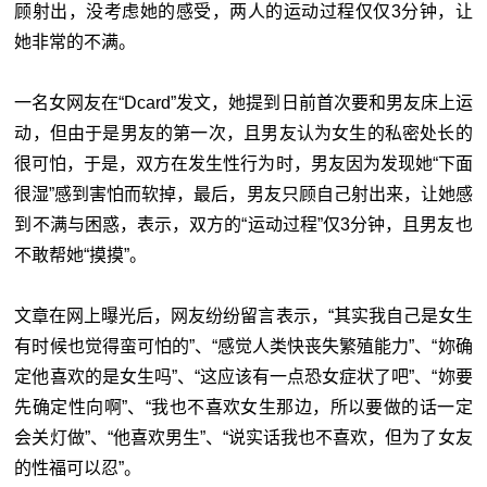
顾射出，没考虑她的感受，两人的运动过程仅仅3分钟，让
她非常的不满。
一名女网友在
“
Dcard
”
发文，她提到日前首次要和男友床上运
动，但由于是男友的第一次，且男友认为女生的私密处长的
很可怕，于是，双方在发生性行为时，男友因为发现她
“
下面
很湿
”
感到害怕而软掉，最后，男友只顾自己射出来，让她感
到不满与困惑，表示，双方的
“
运动过程
”
仅3分钟，且男友也
不敢帮她
“
摸摸
”
。
文章在网上曝光后，网友纷纷留言表示，“其实我自己是女生
有时候也觉得蛮可怕的”、“感觉人类快丧失繁殖能力”、“妳确
定他喜欢的是女生吗”、“这应该有一点恐女症状了吧”、“妳要
先确定性向啊”、“我也不喜欢女生那边，所以要做的话一定
会关灯做”、“他喜欢男生”、“说实话我也不喜欢，但为了女友
的性福可以忍”。