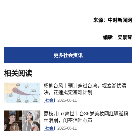
来源：中时新闻网
编辑︱梁景琴
更多
社会
资讯
相关阅读
杨柳台风｜预计穿过台湾，堰塞湖忧溃
决，花莲拟定避难计划
社会
2025-08-11
荔枝儿Liz离世｜台36岁美妆网红骤逝粉
丝泪崩，闺密泪吐心声
社会
2025-08-11