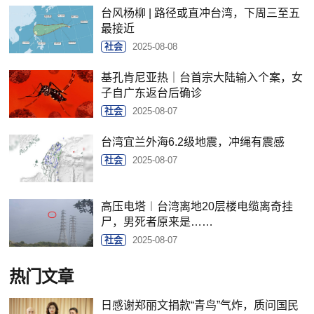
台风杨柳 | 路径或直冲台湾，下周三至五
最接近
社会
2025-08-08
基孔肯尼亚热｜台首宗大陆输入个案，女
子自广东返台后确诊
社会
2025-08-07
台湾宜兰外海6.2级地震，冲绳有震感
社会
2025-08-07
高压电塔︱台湾离地20层楼电缆离奇挂
尸，男死者原来是……
社会
2025-08-07
热门文章
日感谢郑丽文捐款“青鸟”气炸，质问国民