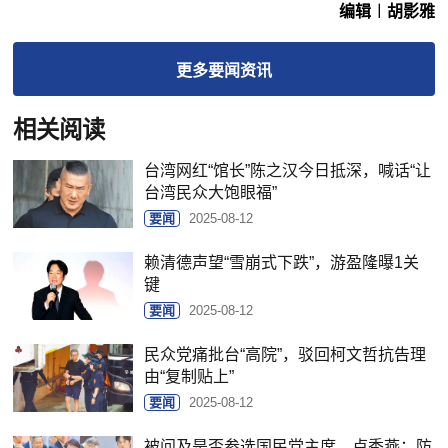
编辑︱胡影雅
更多
要闻
资讯
相关阅读
台湾网红“馆长”陈之汉今日抵深，喊话“让
台湾民众大饱眼福”
要闻
2025-08-12
赖清德声望“雪崩式下跌”，游盈隆曝1关
键
要闻
2025-08-12
民众党痛批台“高院”，驳回柯文哲抗告理
由“复制贴上”
要闻
2025-08-12
被问及是否参选国民党主席，卢秀燕：防