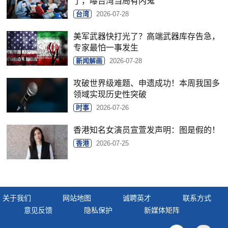
了，曝台湾当局有内鬼
台湾
2026-07-28
美军武器快打光了？高端武器库存告急，
专家最怕一事发生
新闻解画
2026-07-28
攻破世界级难题、申遗成功！本周我国多
领域实现历史性突破
时事
2026-07-26
香港知名女演员宣萱发声明：图是假的！
香港
2026-07-25
关于我们
网站地图
诚聘英才
联系方式
意见反馈
隐私保护
新媒体矩阵