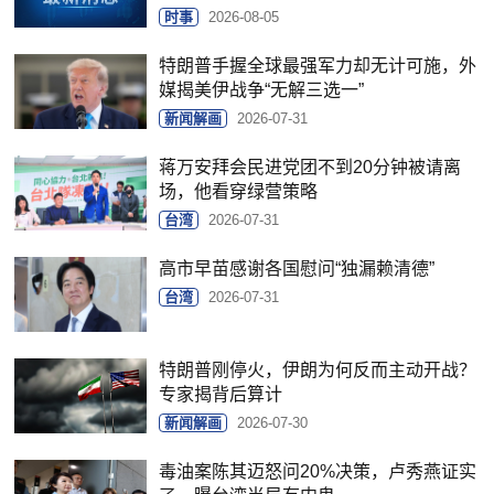
时事
2026-08-05
特朗普手握全球最强军力却无计可施，外
媒揭美伊战争“无解三选一”
新闻解画
2026-07-31
蒋万安拜会民进党团不到20分钟被请离
场，他看穿绿营策略
台湾
2026-07-31
高市早苗感谢各国慰问“独漏赖清德”
台湾
2026-07-31
特朗普刚停火，伊朗为何反而主动开战？
专家揭背后算计
新闻解画
2026-07-30
毒油案陈其迈怒问20%决策，卢秀燕证实