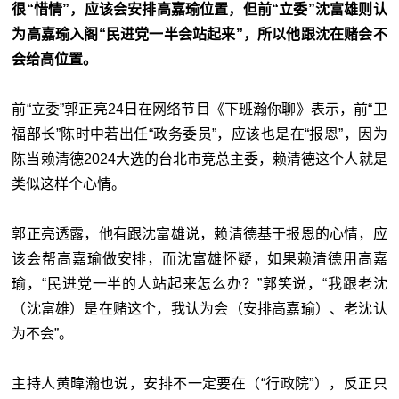
很“惜情”，应该会安排高嘉瑜位置，但前“
立委
”
沈
富雄则认
为高嘉瑜入阁“民进党一半会站起来”，所以他跟
沈
在赌会不
会给高位置。
前“
立委
”郭正亮24日在网络节目《下班瀚你聊》表示，前“
卫
福部长
”陈时中若出任“
政务委员
”，应该也是在“报恩”，因为
陈当赖清德2024大选的台北市竞总主委，赖清德这个人就是
类似这样个心情。
郭正亮透露，他有跟沈富雄说，赖清德基于报恩的心情，应
该会帮高嘉瑜做安排，而沈富雄怀疑，如果赖清德用高嘉
瑜，“民进党一半的人站起来怎么办？”郭笑说，“我跟老沈
（沈富雄）是在赌这个，我认为会（安排高嘉瑜）、老沈认
为不会”。
主持人黄暐瀚也说，安排不一定要在（“
行政院
”），反正只