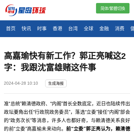
简体/繁體切換
首页
快讯
时事
香港
台湾
全球
金融
消费
高嘉瑜快有新工作？郭正亮喊这2
字：我跟沈富雄赌这件事
2024-04-28 10:10
生成海报
准“
总统
”赖清德政府、“
内阁
”首长全数底定，近日也陆续传出
政坛要角出任“
行政院政务委员
”，落选“
立委
”接任“
内阁
”部会
的“
政务次长
”等消息，许多人也都好奇，与赖清德关系良好
的前“
立委
”高嘉瑜未来动向。
前“
立委
”郭正亮认为，赖清德