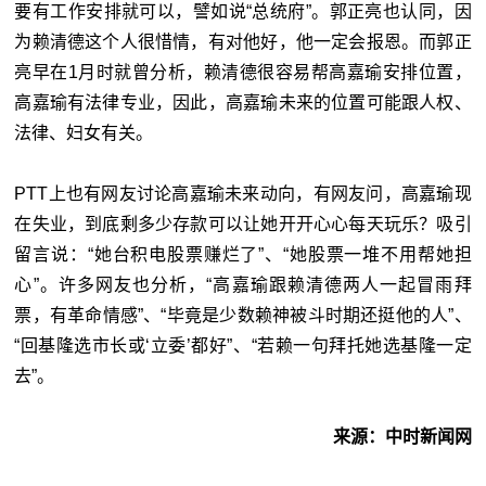
要有工作安排就可以，譬如说“
总统府
”。郭正亮也认同，因
为赖清德这个人很惜情，有对他好，他一定会报恩。而郭正
亮早在1月时就曾分析，赖清德很容易帮高嘉瑜安排位置，
高嘉瑜有法律专业，因此，高嘉瑜未来的位置可能跟人权、
法律、妇女有关。
PTT上也有网友讨论高嘉瑜未来动向，有网友问，高嘉瑜现
在失业，到底剩多少存款可以让她开开心心每天玩乐？吸引
留言说：“她台积电股票赚烂了”、“她股票一堆不用帮她担
心”。许多网友也分析，“高嘉瑜跟赖清德两人一起冒雨拜
票，有革命情感”、“毕竟是少数赖神被斗时期还挺他的人”、
“回基隆选市长或‘
立委
’都好”、“若赖一句拜托她选基隆一定
去”。
来源：中时新闻网