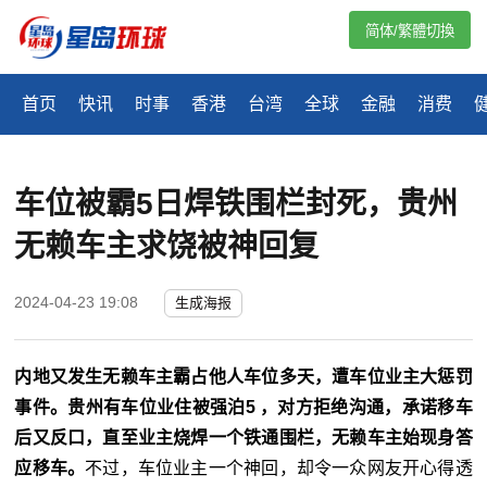
简体/繁體切換
首页
快讯
时事
香港
台湾
全球
金融
消费
车位被霸5日焊铁围栏封死，贵州
无赖车主求饶被神回复
2024-04-23 19:08
生成海报
内地又发生无赖车主霸占他人车位多天，遭车位业主大惩罚
事件。贵州有车位业住被强泊5 ，对方拒绝沟通，承诺移车
后又反口，直至业主烧焊一个铁通围栏，无赖车主始现身答
应移车。
不过，车位业主一个神回，却令一众网友开心得透