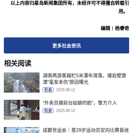
以上内容归星岛新闻集团所有，未经许可不得擅自转载引
用。
编辑︱杨睿奇
更多
社会
资讯
相关阅读
湖南两游客越栏5米瀑布滑落，撞岩壁堕
潭“毫发未伤”原因曝光
社会
2025-08-12
“外卖员摸前台姑娘的脸”，警方介入
社会
2025-08-12
成都世运会｜意29岁运动员定向比赛昏迷