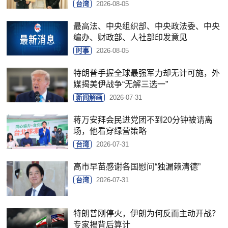
台湾
2026-08-05
最高法、中央组织部、中央政法委、中央
编办、财政部、人社部印发意见
时事
2026-08-05
特朗普手握全球最强军力却无计可施，外
媒揭美伊战争“无解三选一”
新闻解画
2026-07-31
蒋万安拜会民进党团不到20分钟被请离
场，他看穿绿营策略
台湾
2026-07-31
高市早苗感谢各国慰问“独漏赖清德”
台湾
2026-07-31
特朗普刚停火，伊朗为何反而主动开战？
专家揭背后算计