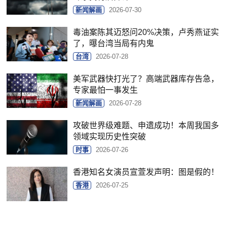
新闻解画
2026-07-30
毒油案陈其迈怒问20%决策，卢秀燕证实
了，曝台湾当局有内鬼
台湾
2026-07-28
美军武器快打光了？高端武器库存告急，
专家最怕一事发生
新闻解画
2026-07-28
攻破世界级难题、申遗成功！本周我国多
领域实现历史性突破
时事
2026-07-26
香港知名女演员宣萱发声明：图是假的！
香港
2026-07-25