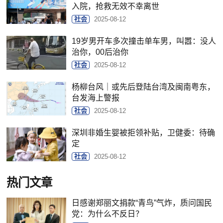
入院，抢救无效不幸离世
社会
2025-08-12
19岁男开车多次撞击单车男，叫嚣：没人
治你，00后治你
社会
2025-08-12
杨柳台风｜或先后登陆台湾及闽南粤东，
台发海上警报
社会
2025-08-12
深圳非婚生婴被拒领补贴，卫健委：待确
定
社会
2025-08-12
热门文章
日感谢郑丽文捐款“青鸟”气炸，质问国民
党：为什么不反日？