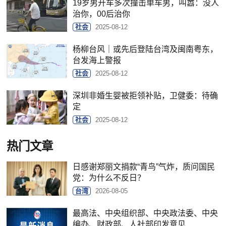
19岁男开车多次撞击单车男，叫嚣：没人
治你，00后治你
社会
2025-08-12
杨柳台风｜或先后登陆台湾及闽南粤东，
台发海上警报
社会
2025-08-12
深圳非婚生婴被拒领补贴，卫健委：待确
定
社会
2025-08-12
热门文章
日感谢郑丽文捐款“青鸟”气炸，质问国民
党：为什么不反日？
台湾
2026-08-05
最高法、中央组织部、中央政法委、中央
编办、财政部、人社部印发意见