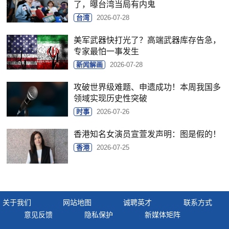
了，曝台湾当局有内鬼
台湾
2026-07-28
美军武器快打光了？高端武器库存告急，
专家最怕一事发生
新闻解画
2026-07-28
攻破世界级难题、申遗成功！本周我国多
领域实现历史性突破
时事
2026-07-26
香港知名女演员宣萱发声明：图是假的！
香港
2026-07-25
关于我们
网站地图
诚聘英才
联系方式
意见反馈
隐私保护
新媒体矩阵