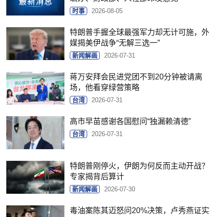
时事
2026-08-05
特朗普手握全球最强军力却无计可施，外
媒揭美伊战争“无解三选一”
新闻解画
2026-07-31
蒋万安拜会民进党团不到20分钟被请离
场，他看穿绿营策略
台湾
2026-07-31
高市早苗感谢各国慰问“独漏赖清德”
台湾
2026-07-31
特朗普刚停火，伊朗为何反而主动开战？
专家揭背后算计
新闻解画
2026-07-30
毒油案陈其迈怒问20%决策，卢秀燕证实