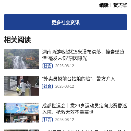
编辑︱贺巧华
更多
社会
资讯
相关阅读
湖南两游客越栏5米瀑布滑落，撞岩壁堕
潭“毫发未伤”原因曝光
社会
2025-08-12
“外卖员摸前台姑娘的脸”，警方介入
社会
2025-08-12
成都世运会｜意29岁运动员定向比赛昏迷
入院，抢救无效不幸离世
社会
2025-08-12