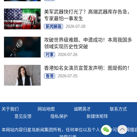
美军武器快打光了？高端武器库存告急，
专家最怕一事发生
新闻解画
2026-07-28
攻破世界级难题、申遗成功！本周我国多
领域实现历史性突破
时事
2026-07-26
香港知名女演员宣萱发声明：图是假的！
香港
2026-07-25
关于我们
网站地图
诚聘英才
联系方式
意见反馈
隐私保护
新媒体矩阵
本网站内容归星岛新闻集团所有，任何单位以及个人未经许可，不得擅
返回
转载引用。