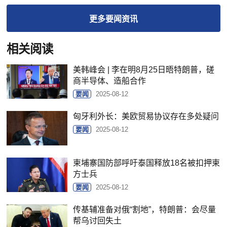
更多
要闻
资讯
相关阅读
美韩峰会 | 李在明8月25日晤特朗普，磋
商半导体、造船合作
要闻
2025-08-12
匈牙利外长：美欧贸易协议存在多处疑问
要闻
2025-08-12
柬埔寨国防部呼吁泰国释放18名被扣押柬
方士兵
要闻
2025-08-12
传基辅准备对俄“割地”，特朗普：会尽量
帮乌讨回失土