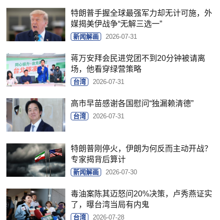
特朗普手握全球最强军力却无计可施，外
媒揭美伊战争“无解三选一”
新闻解画
2026-07-31
蒋万安拜会民进党团不到20分钟被请离
场，他看穿绿营策略
台湾
2026-07-31
高市早苗感谢各国慰问“独漏赖清德”
台湾
2026-07-31
特朗普刚停火，伊朗为何反而主动开战？
专家揭背后算计
新闻解画
2026-07-30
毒油案陈其迈怒问20%决策，卢秀燕证实
了，曝台湾当局有内鬼
台湾
2026-07-28