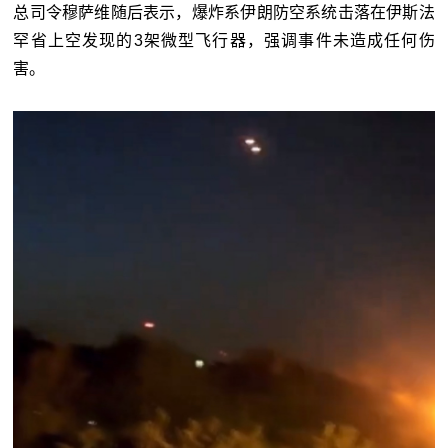
总司令穆萨维随后表示，爆炸系伊朗防空系统击落在伊斯法
罕省上空发现的3架微型飞行器，强调事件未造成任何伤
害。