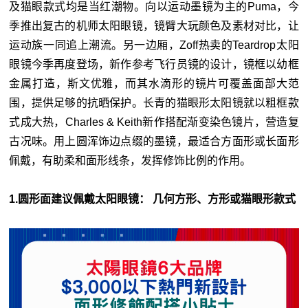
及猫眼款式均是当红潮物。向以运动墨镜为主的Puma，今
季推出复古的机师太阳眼镜，镜臂大玩颜色及素材对比，让
运动族一同追上潮流。另一边厢，Zoff热卖的Teardrop太阳
眼镜今季再度登场，新作参考飞行员镜的设计，镜框以幼框
金属打造，斯文优雅，而其水滴形的镜片可覆盖面部大范
围，提供足够的抗晒保护。长青的猫眼形太阳镜就以粗框款
式成大热，Charles & Keith新作搭配渐变染色镜片，营造复
古况味。用上圆浑饰边点缀的墨镜，最适合方面形或长面形
佩戴，有助柔和面形线条，发挥修饰比例的作用。
1.圆形面建议佩戴太阳眼镜： 几何方形、方形或猫眼形款式