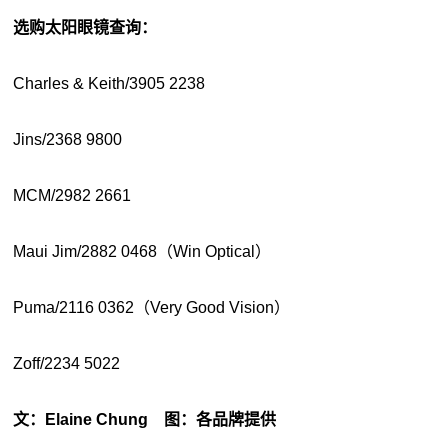
选购太阳眼镜查询：
Charles & Keith/3905 2238
Jins/2368 9800
MCM/2982 2661
Maui Jim/2882 0468（Win Optical）
Puma/2116 0362（Very Good Vision）
Zoff/2234 5022
文：Elaine Chung 图：各品牌提供