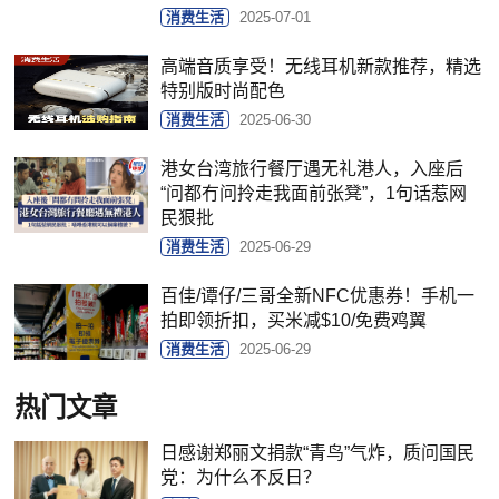
消费生活
2025-07-01
高端音质享受！无线耳机新款推荐，精选
特别版时尚配色
消费生活
2025-06-30
港女台湾旅行餐厅遇无礼港人，入座后
“问都冇问拎走我面前张凳”，1句话惹网
民狠批
消费生活
2025-06-29
百佳/谭仔/三哥全新NFC优惠券！手机一
拍即领折扣，买米减$10/免费鸡翼
消费生活
2025-06-29
热门文章
日感谢郑丽文捐款“青鸟”气炸，质问国民
党：为什么不反日？