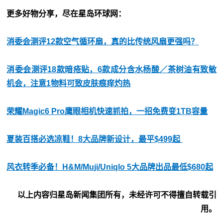
更多好物分享，尽在星岛环球网：
消委会测评12款空气循环扇，真的比传统风扇更强吗？
消委会测评18款暗疮贴，6款成分含水杨酸／茶树油有致敏
机会，注意1物料可致皮肤痕痒灼热
荣耀Magic6 Pro鹰眼相机快速抓拍，一招免费变1TB容量
夏装百搭必选凉鞋！8大品牌新设计，最平$499起
风衣转季必备！H&M/Muji/Uniqlo 5大品牌出品最低$680起
以上内容归星岛新闻集团所有，未经许可不得擅自转载引
用。