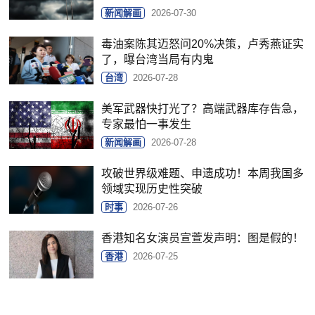
新闻解画
2026-07-30
毒油案陈其迈怒问20%决策，卢秀燕证实
了，曝台湾当局有内鬼
台湾
2026-07-28
美军武器快打光了？高端武器库存告急，
专家最怕一事发生
新闻解画
2026-07-28
攻破世界级难题、申遗成功！本周我国多
领域实现历史性突破
时事
2026-07-26
香港知名女演员宣萱发声明：图是假的！
香港
2026-07-25