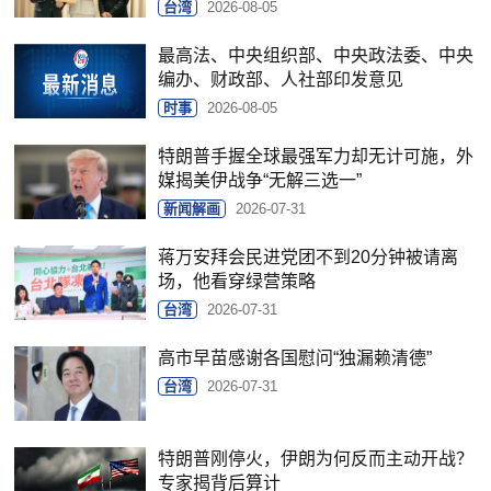
台湾
2026-08-05
最高法、中央组织部、中央政法委、中央
编办、财政部、人社部印发意见
时事
2026-08-05
特朗普手握全球最强军力却无计可施，外
媒揭美伊战争“无解三选一”
新闻解画
2026-07-31
蒋万安拜会民进党团不到20分钟被请离
场，他看穿绿营策略
台湾
2026-07-31
高市早苗感谢各国慰问“独漏赖清德”
台湾
2026-07-31
特朗普刚停火，伊朗为何反而主动开战？
专家揭背后算计