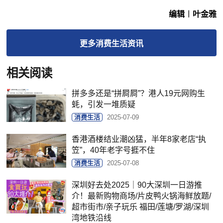
编辑︱叶金雅
更多
消费生活
资讯
相关阅读
拼多多还是“拼屙屙”？港人19元网购生
蚝，引发一堆质疑
消费生活
2025-07-09
香港酒楼结业潮凶猛，半年8家老店“执
笠”，40年老字号捱不住
消费生活
2025-07-08
深圳好去处2025｜90大深圳一日游推
介！最新购物商场/片皮鸭火锅海鲜放题/
超市街市/亲子玩乐 福田/莲塘/罗湖/深圳
湾地铁沿线