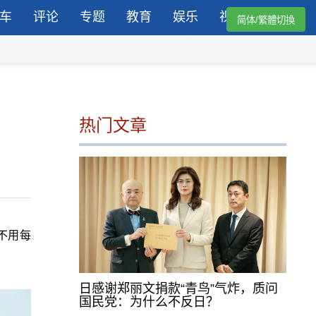
车
评论
专题
教育
娱乐
视频
简体/繁體切換
热门文章
不用每
日感谢郑丽文捐款“青鸟”气炸，质问
国民党：为什么不反日？