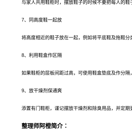
与家人共用鞋柜时，摆放鞋子的时候不要把每人的鞋
7、
同高度鞋一起放
将高度相近的鞋子放在一起，例如将平底鞋及拖鞋分
8、
利用鞋盒作区隔
如果鞋柜的层板间距过高，可使用鞋盒垫底及作分隔
9、
放干燥剂保通爽
添置有门鞋柜，谨记摆放干燥剂和除臭用品，并定期
整理师阿橙简介︰