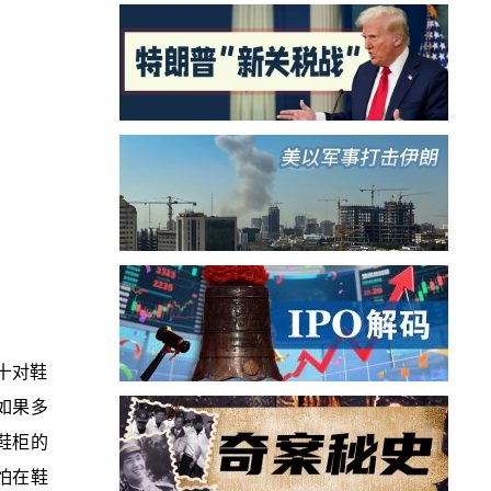
十对鞋
“如果多
鞋柜的
怕在鞋