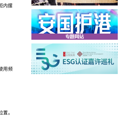
柜内摆
使用频
位置。