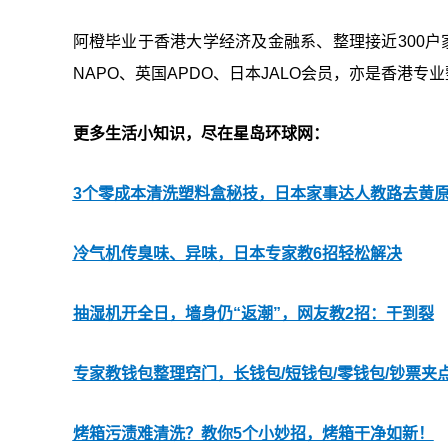
阿橙毕业于香港大学经济及金融系、整理接近300户
NAPO、英国APDO、日本JALO会员，亦是香港专
更多生活小知识，尽在星岛环球网：
3个零成本清洗塑料盒秘技，日本家事达人教路去黄原
冷气机传臭味、异味，日本专家教6招轻松解决
抽湿机开全日，墙身仍“返潮”，网友教2招：干到裂
专家教钱包整理窍门，长钱包/短钱包/零钱包/钞票夹
烤箱污渍难清洗？教你5个小妙招，烤箱干净如新！