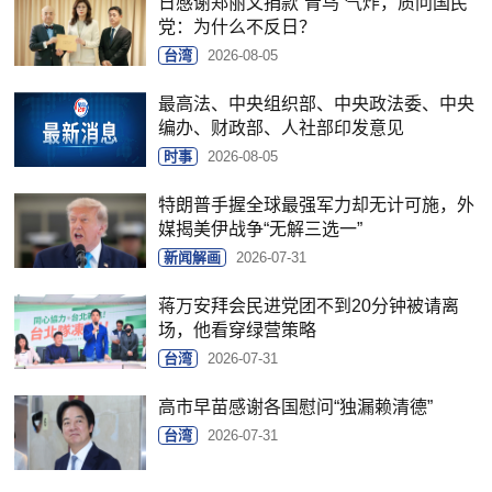
日感谢郑丽文捐款“青鸟”气炸，质问国民
党：为什么不反日？
台湾
2026-08-05
最高法、中央组织部、中央政法委、中央
编办、财政部、人社部印发意见
时事
2026-08-05
特朗普手握全球最强军力却无计可施，外
媒揭美伊战争“无解三选一”
新闻解画
2026-07-31
蒋万安拜会民进党团不到20分钟被请离
场，他看穿绿营策略
台湾
2026-07-31
高市早苗感谢各国慰问“独漏赖清德”
台湾
2026-07-31