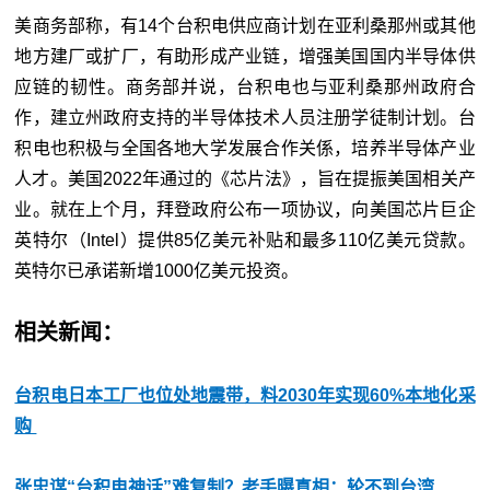
美商务部称，有14个台积电供应商计划在亚利桑那州或其他
地方建厂或扩厂，有助形成产业链，增强美国国内半导体供
应链的韧性。商务部并说，台积电也与亚利桑那州政府合
作，建立州政府支持的半导体技术人员注册学徒制计划。台
积电也积极与全国各地大学发展合作关係，培养半导体产业
人才。美国2022年通过的《芯片法》，旨在提振美国相关产
业。就在上个月，拜登政府公布一项协议，向美国芯片巨企
英特尔（Intel）提供85亿美元补贴和最多110亿美元贷款。
英特尔已承诺新增1000亿美元投资。
相关新闻：
台积电日本工厂也位处地震带，料2030年实现60%本地化采
购
张忠谋“台积电神话”难复制？老手曝真相：轮不到台湾