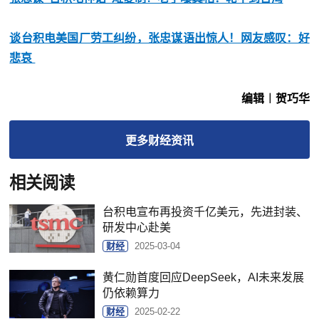
谈台积电美国厂劳工纠纷，张忠谋语出惊人！网友感叹：好
悲哀
编辑︱贺巧华
更多
财经
资讯
相关阅读
台积电宣布再投资千亿美元，先进封装、
研发中心赴美
财经
2025-03-04
黄仁勋首度回应DeepSeek，AI未来发展
仍依赖算力
财经
2025-02-22