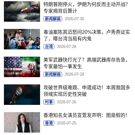
特朗普刚停火，伊朗为何反而主动开战？
专家揭背后算计
新闻解画
2026-07-30
毒油案陈其迈怒问20%决策，卢秀燕证实
了，曝台湾当局有内鬼
台湾
2026-07-28
美军武器快打光了？高端武器库存告急，
专家最怕一事发生
新闻解画
2026-07-28
攻破世界级难题、申遗成功！本周我国多
领域实现历史性突破
时事
2026-07-26
香港知名女演员宣萱发声明：图是假的！
香港
2026-07-25