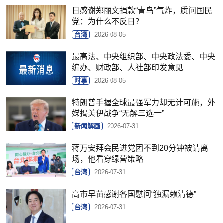
日感谢郑丽文捐款“青鸟”气炸，质问国民
党：为什么不反日？
台湾
2026-08-05
最高法、中央组织部、中央政法委、中央
编办、财政部、人社部印发意见
时事
2026-08-05
特朗普手握全球最强军力却无计可施，外
媒揭美伊战争“无解三选一”
新闻解画
2026-07-31
蒋万安拜会民进党团不到20分钟被请离
场，他看穿绿营策略
台湾
2026-07-31
高市早苗感谢各国慰问“独漏赖清德”
台湾
2026-07-31