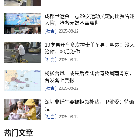
成都世运会｜意29岁运动员定向比赛昏迷
入院，抢救无效不幸离世
社会
2025-08-12
19岁男开车多次撞击单车男，叫嚣：没人
治你，00后治你
社会
2025-08-12
杨柳台风｜或先后登陆台湾及闽南粤东，
台发海上警报
社会
2025-08-12
深圳非婚生婴被拒领补贴，卫健委：待确
定
社会
2025-08-12
热门文章