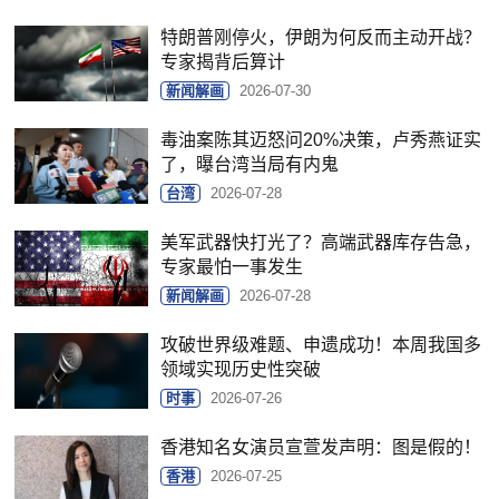
特朗普刚停火，伊朗为何反而主动开战？
专家揭背后算计
新闻解画
2026-07-30
毒油案陈其迈怒问20%决策，卢秀燕证实
了，曝台湾当局有内鬼
台湾
2026-07-28
美军武器快打光了？高端武器库存告急，
专家最怕一事发生
新闻解画
2026-07-28
攻破世界级难题、申遗成功！本周我国多
领域实现历史性突破
时事
2026-07-26
香港知名女演员宣萱发声明：图是假的！
香港
2026-07-25