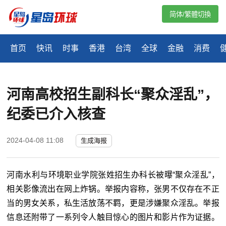
简体/繁體切換
首页
快讯
时事
香港
台湾
全球
金融
消费
河南高校招生副科长“聚众淫乱”，
纪委已介入核查
2024-04-08 11:08
生成海报
河南水利与环境职业学院张姓招生办科长被曝“聚众淫乱”，
相关影像流出在网上炸锅。举报内容称，张男不仅存在不正
当的男女关系，私生活放荡不羁，更是涉嫌聚众淫乱。举报
信息还附带了一系列令人触目惊心的图片和影片作为证据。