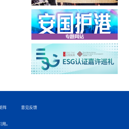
矩阵
意见反馈
引用。
返回顶部