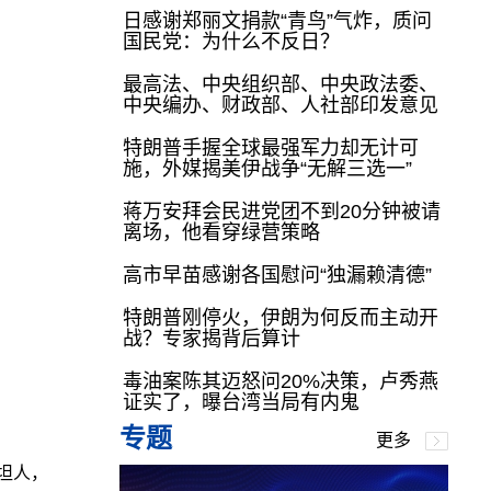
日感谢郑丽文捐款“青鸟”气炸，质问
国民党：为什么不反日？
最高法、中央组织部、中央政法委、
中央编办、财政部、人社部印发意见
特朗普手握全球最强军力却无计可
施，外媒揭美伊战争“无解三选一”
蒋万安拜会民进党团不到20分钟被请
离场，他看穿绿营策略
高市早苗感谢各国慰问“独漏赖清德”
特朗普刚停火，伊朗为何反而主动开
战？专家揭背后算计
毒油案陈其迈怒问20%决策，卢秀燕
证实了，曝台湾当局有内鬼
专题
更多
坦人，