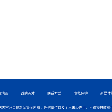
站地图
诚聘英才
联系方式
隐私保护
新媒体
站内容归星岛新闻集团所有，任何单位以及个人未经许可，不得擅自转载