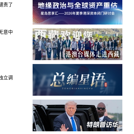
谴责了
队无意中
独立调