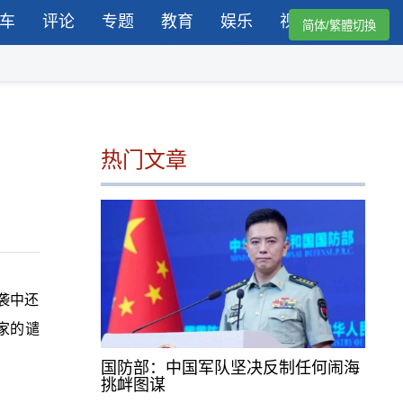
车
评论
专题
教育
娱乐
视频
简体/繁體切換
热门文章
袭中还
国家的谴
国防部：中国军队坚决反制任何闹海
挑衅图谋