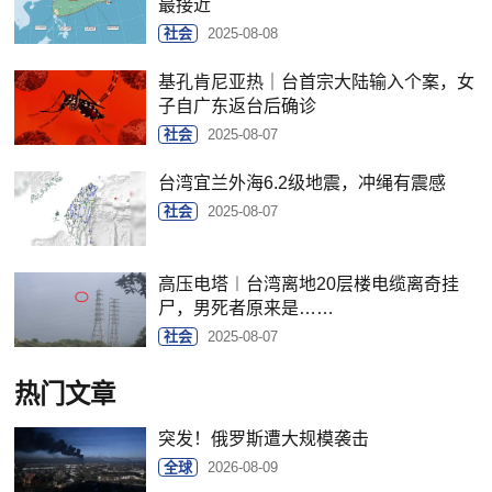
最接近
社会
2025-08-08
基孔肯尼亚热｜台首宗大陆输入个案，女
子自广东返台后确诊
社会
2025-08-07
台湾宜兰外海6.2级地震，冲绳有震感
社会
2025-08-07
高压电塔︱台湾离地20层楼电缆离奇挂
尸，男死者原来是……
社会
2025-08-07
热门文章
突发！俄罗斯遭大规模袭击
全球
2026-08-09