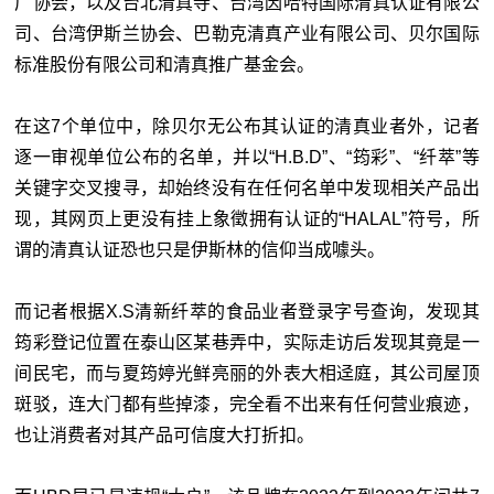
广协会，以及台北清真寺、台湾因哈特国际清真认证有限公
司、台湾伊斯兰协会、巴勒克清真产业有限公司、贝尔国际
标准股份有限公司和清真推广基金会。
在这7个单位中，除贝尔无公布其认证的清真业者外，记者
逐一审视单位公布的名单，并以“H.B.D”、“筠彩”、“纤萃”等
关键字交叉搜寻，却始终没有在任何名单中发现相关产品出
现，其网页上更没有挂上象徵拥有认证的“HALAL”符号，所
谓的清真认证恐也只是伊斯林的信仰当成噱头。
而记者根据X.S清新纤萃的食品业者登录字号查询，发现其
筠彩登记位置在泰山区某巷弄中，实际走访后发现其竟是一
间民宅，而与夏筠婷光鲜亮丽的外表大相迳庭，其公司屋顶
斑驳，连大门都有些掉漆，完全看不出来有任何营业痕迹，
也让消费者对其产品可信度大打折扣。