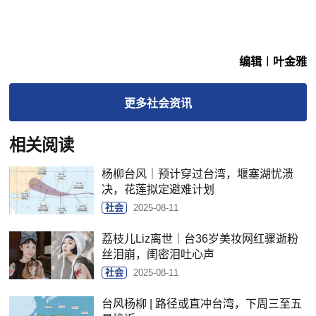
编辑︱叶金雅
更多
社会
资讯
相关阅读
杨柳台风｜预计穿过台湾，堰塞湖忧溃
决，花莲拟定避难计划
社会
2025-08-11
荔枝儿Liz离世｜台36岁美妆网红骤逝粉
丝泪崩，闺密泪吐心声
社会
2025-08-11
台风杨柳 | 路径或直冲台湾，下周三至五