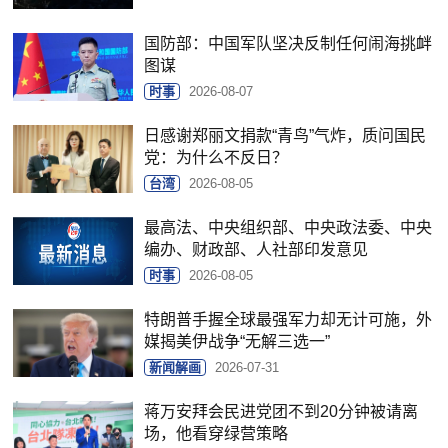
国防部：中国军队坚决反制任何闹海挑衅
图谋
时事
2026-08-07
日感谢郑丽文捐款“青鸟”气炸，质问国民
党：为什么不反日？
台湾
2026-08-05
最高法、中央组织部、中央政法委、中央
编办、财政部、人社部印发意见
时事
2026-08-05
特朗普手握全球最强军力却无计可施，外
媒揭美伊战争“无解三选一”
新闻解画
2026-07-31
蒋万安拜会民进党团不到20分钟被请离
场，他看穿绿营策略