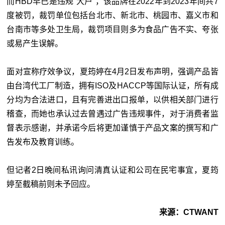
而HBD早已是违规“大户”，该品牌在2022年到2023年间共7
度被罚，裁罚单位包括台北市、新北市、桃园市、嘉义市和
台南市等多处卫生局，裁罚项目则多为食品广告不实、夸张
或易产生误解。
面对宣称疗效争议，夏筠婷在4月2日发布声明，强调产品皆
由台湾代工厂制造，拥有ISO及HACCP等国际认证，所有成
分均为合法进口，且有完善进出口报单，以供相关部门进行
稽查，而她也承认过去曾遇过广告违规事件，对于消费者监
督表示感谢，并承诺今后将更加谨慎于产品文案的撰写和广
告发布及教育训练。
但记者2日晚间私讯询问清真认证和公司在民宅事宜，夏筠
婷至截稿前则未予回应。
来源：CTWANT