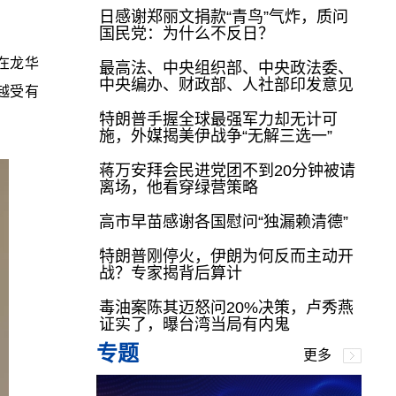
日感谢郑丽文捐款“青鸟”气炸，质问
国民党：为什么不反日？
在龙华
最高法、中央组织部、中央政法委、
中央编办、财政部、人社部印发意见
越受有
特朗普手握全球最强军力却无计可
。
施，外媒揭美伊战争“无解三选一”
蒋万安拜会民进党团不到20分钟被请
离场，他看穿绿营策略
高市早苗感谢各国慰问“独漏赖清德”
特朗普刚停火，伊朗为何反而主动开
战？专家揭背后算计
毒油案陈其迈怒问20%决策，卢秀燕
证实了，曝台湾当局有内鬼
专题
更多