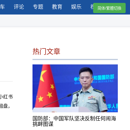
车
评论
专题
教育
娱乐
视频
简体/繁體切換
热门文章
小红书
租盘，
国防部：中国军队坚决反制任何闹海
挑衅图谋