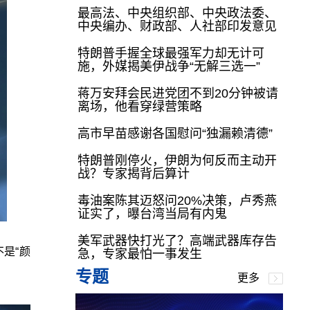
最高法、中央组织部、中央政法委、
中央编办、财政部、人社部印发意见
特朗普手握全球最强军力却无计可
施，外媒揭美伊战争“无解三选一”
蒋万安拜会民进党团不到20分钟被请
离场，他看穿绿营策略
高市早苗感谢各国慰问“独漏赖清德”
特朗普刚停火，伊朗为何反而主动开
战？专家揭背后算计
毒油案陈其迈怒问20%决策，卢秀燕
证实了，曝台湾当局有内鬼
美军武器快打光了？高端武器库存告
是“颜
急，专家最怕一事发生
专题
更多