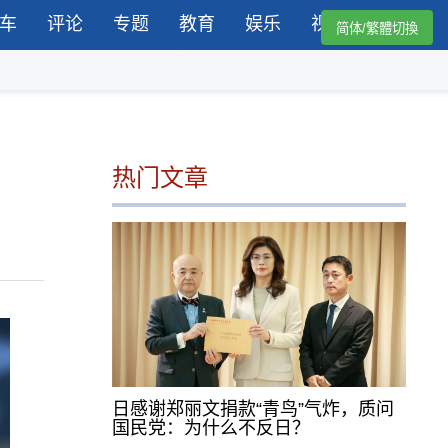
车
评论
专题
教育
娱乐
视频
简体/繁體切換
热门文章
日感谢郑丽文捐款“青鸟”气炸，质问
国民党：为什么不反日？