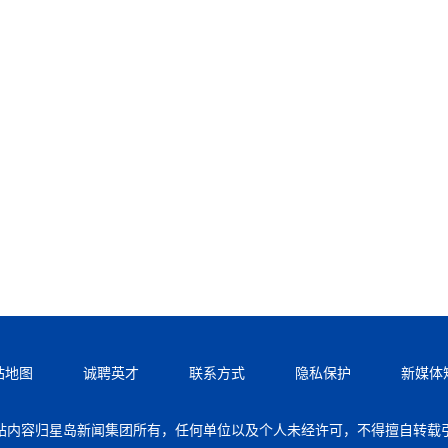
站地图
诚聘英才
联系方式
隐私保护
新媒体
站内容归星岛新闻集团所有，任何单位以及个人未经许可，不得擅自转载