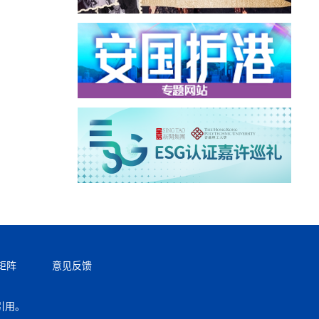
矩阵
意见反馈
引用。
返回顶部