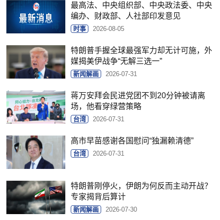
最高法、中央组织部、中央政法委、中央
编办、财政部、人社部印发意见
时事
2026-08-05
特朗普手握全球最强军力却无计可施，外
媒揭美伊战争“无解三选一”
新闻解画
2026-07-31
蒋万安拜会民进党团不到20分钟被请离
场，他看穿绿营策略
台湾
2026-07-31
高市早苗感谢各国慰问“独漏赖清德”
台湾
2026-07-31
特朗普刚停火，伊朗为何反而主动开战？
专家揭背后算计
新闻解画
2026-07-30