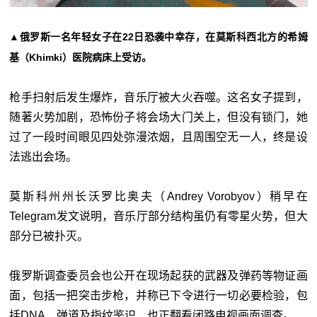
▲俄罗斯一名年轻女子在22日恐袭中幸存，在莫斯科西北方的希姆
基（Khimki）医院病床上受访。
枪手扫射后发生爆炸，音乐厅被大火吞噬。这名女子提到，
随著火势加剧，恐怖份子将会场大门关上，但没有锁门，她
过了一段时间眼见四处弥漫浓烟，且周围空无一人，终是设
法逃出会场。
莫斯科州州长沃罗比奥夫（Andrey Vorobyov）稍早在
Telegram发文说明，音乐厅部分结构虽仍有零星火势，但大
部分已被扑灭。
俄罗斯调查委员会也公开在现场起获的武器及弹药等物证画
面，包括一把突击步枪，并称已下令进行一切必要检验，包
括DNA、弹道及指纹鉴识，也正翻看闭路电视画面调查。