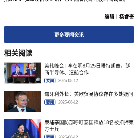
编辑︱杨睿奇
更多
要闻
资讯
相关阅读
美韩峰会 | 李在明8月25日晤特朗普，磋
商半导体、造船合作
要闻
2025-08-12
匈牙利外长：美欧贸易协议存在多处疑问
要闻
2025-08-12
柬埔寨国防部呼吁泰国释放18名被扣押柬
方士兵
要闻
2025-08-12