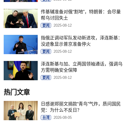
传基辅准备对俄“割地”，特朗普：会尽量
帮乌讨回失土
要闻
2025-08-12
指俄正调动军队发动新进攻，泽连斯基：
没迹象显示普京准备停火
要闻
2025-08-12
泽连斯基与加、立两国领袖通话，强调乌
方需明确安全保障
要闻
2025-08-12
热门文章
日感谢郑丽文捐款“青鸟”气炸，质问国民
党：为什么不反日？
台湾
2026-08-05