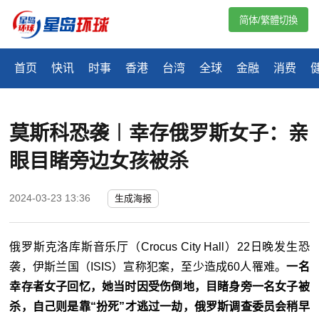
简体/繁體切換
首页
快讯
时事
香港
台湾
全球
金融
消费
莫斯科恐袭︱幸存俄罗斯女子：亲
眼目睹旁边女孩被杀
2024-03-23 13:36
生成海报
俄罗斯克洛库斯音乐厅（Crocus City Hall）22日晚发生恐
袭，伊斯兰国（ISIS）宣称犯案，至少造成60人罹难。
一名
幸存者女子回忆，她当时因受伤倒地，目睹身旁一名女子被
杀，自己则是靠“扮死”才逃过一劫，俄罗斯调查委员会稍早