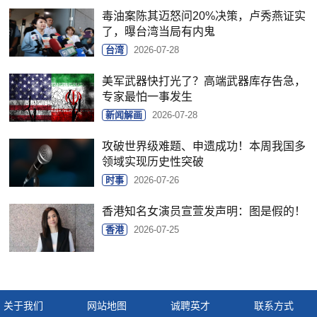
毒油案陈其迈怒问20%决策，卢秀燕证实
了，曝台湾当局有内鬼
台湾
2026-07-28
美军武器快打光了？高端武器库存告急，
专家最怕一事发生
新闻解画
2026-07-28
攻破世界级难题、申遗成功！本周我国多
领域实现历史性突破
时事
2026-07-26
香港知名女演员宣萱发声明：图是假的！
香港
2026-07-25
关于我们
网站地图
诚聘英才
联系方式