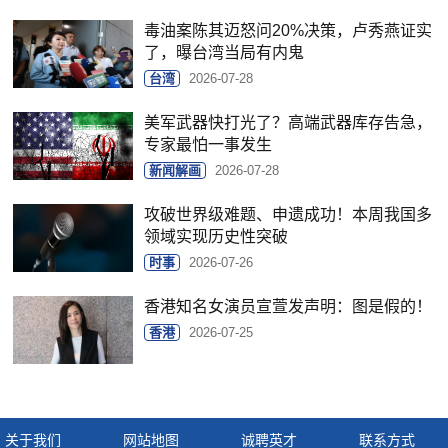
毒油案陈其迈怒问20%决策，卢秀燕证实
了，曝台湾当局有内鬼
台湾
2026-07-28
美军武器快打光了？高端武器库存告急，
专家最怕一事发生
新闻解画
2026-07-28
攻破世界级难题、申遗成功！本周我国多
领域实现历史性突破
时事
2026-07-26
香港知名女演员宣萱发声明：图是假的！
香港
2026-07-25
关于我们
网站地图
诚聘英才
联系方式