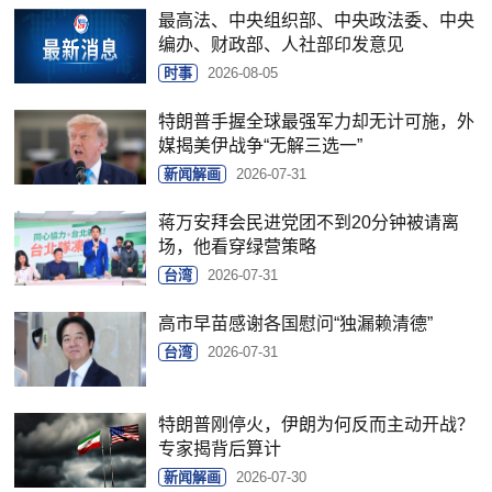
最高法、中央组织部、中央政法委、中央
编办、财政部、人社部印发意见
时事
2026-08-05
特朗普手握全球最强军力却无计可施，外
媒揭美伊战争“无解三选一”
新闻解画
2026-07-31
蒋万安拜会民进党团不到20分钟被请离
场，他看穿绿营策略
台湾
2026-07-31
高市早苗感谢各国慰问“独漏赖清德”
台湾
2026-07-31
特朗普刚停火，伊朗为何反而主动开战？
专家揭背后算计
新闻解画
2026-07-30