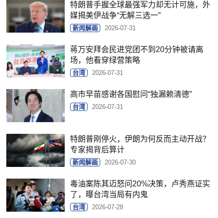
特朗普手握全球最强军力却无计可施，外
媒揭美伊战争“无解三选一”
新闻解画
2026-07-31
蒋万安拜会民进党团不到20分钟被请离
场，他看穿绿营策略
台湾
2026-07-31
高市早苗感谢各国慰问“独漏赖清德”
台湾
2026-07-31
特朗普刚停火，伊朗为何反而主动开战？
专家揭背后算计
新闻解画
2026-07-30
毒油案陈其迈怒问20%决策，卢秀燕证实
了，曝台湾当局有内鬼
台湾
2026-07-28