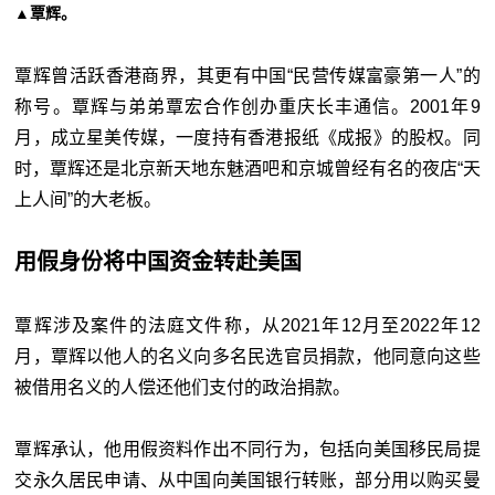
▲覃辉。
覃辉曾活跃香港商界，其更有中国“民营传媒富豪第一人”的
称号。覃辉与弟弟覃宏合作创办重庆长丰通信。2001年9
月，成立星美传媒，一度持有香港报纸《成报》的股权。同
时，覃辉还是北京新天地东魅酒吧和京城曾经有名的夜店“天
上人间”的大老板。
用假身份将中国资金转赴美国
覃辉涉及案件的法庭文件称，从2021年12月至2022年12
月，覃辉以他人的名义向多名民选官员捐款，他同意向这些
被借用名义的人偿还他们支付的政治捐款。
覃辉承认，他用假资料作出不同行为，包括向美国移民局提
交永久居民申请、从中国向美国银行转账，部分用以购买曼