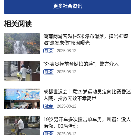
更多
社会
资讯
相关阅读
湖南两游客越栏5米瀑布滑落，撞岩壁堕
潭“毫发未伤”原因曝光
社会
2025-08-12
“外卖员摸前台姑娘的脸”，警方介入
社会
2025-08-12
成都世运会｜意29岁运动员定向比赛昏迷
入院，抢救无效不幸离世
社会
2025-08-12
19岁男开车多次撞击单车男，叫嚣：没人
治你，00后治你
社会
2025-08-12