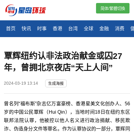
简体/繁體切換
首页
快讯
时事
香港
台湾
全球
金融
消费
覃辉纽约认非法政治献金或囚27
年，曾拥北京夜店“天上人间”
2024-03-19 13:14
生成海报
曾名列“福布斯”杂志亿万富豪榜、香港星美文化创办人、56
岁的中国公民覃辉（Hui Qin），当地时间18日在纽约东区
联邦法院认罪，他被控以他人名义进行政治捐献、移民欺
诈、伪造身分文件等罪名。作为认罪协议的一部分，覃辉同