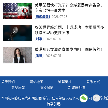
美军武器快打光了？高端武器库存告急，
专家最怕一事发生
新闻解画
2026-07-28
攻破世界级难题、申遗成功！本周我国多
领域实现历史性突破
时事
2026-07-26
香港知名女演员宣萱发声明：图是假的！
香港
2026-07-25
关于我们
网站地图
诚聘英才
联系方式
意见反馈
隐私保护
新媒体矩阵
本网站内容归星岛新闻集团所有，任何单位以及个人未经许可，不得擅
返回
转载引用。