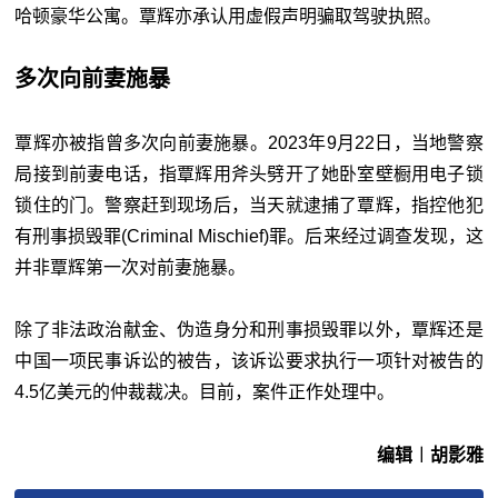
哈顿豪华公寓。覃辉亦承认用虚假声明骗取驾驶执照。
多次向前妻施暴
覃辉亦被指曾多次向前妻施暴。2023年9月22日，当地警察
局接到前妻电话，指覃辉用斧头劈开了她卧室壁橱用电子锁
锁住的门。警察赶到现场后，当天就逮捕了覃辉，指控他犯
有刑事损毁罪(Criminal Mischief)罪。后来经过调查发现，这
并非覃辉第一次对前妻施暴。
除了非法政治献金、伪造身分和刑事损毁罪以外，覃辉还是
中国一项民事诉讼的被告，该诉讼要求执行一项针对被告的
4.5亿美元的仲裁裁决。目前，案件正作处理中。
编辑︱胡影雅