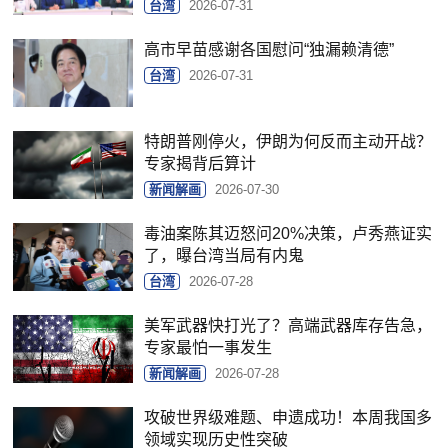
台湾
2026-07-31
高市早苗感谢各国慰问“独漏赖清德”
台湾
2026-07-31
特朗普刚停火，伊朗为何反而主动开战？
专家揭背后算计
新闻解画
2026-07-30
毒油案陈其迈怒问20%决策，卢秀燕证实
了，曝台湾当局有内鬼
台湾
2026-07-28
美军武器快打光了？高端武器库存告急，
专家最怕一事发生
新闻解画
2026-07-28
攻破世界级难题、申遗成功！本周我国多
领域实现历史性突破