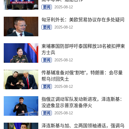
要闻
2025-08-12
匈牙利外长：美欧贸易协议存在多处疑问
要闻
2025-08-12
柬埔寨国防部呼吁泰国释放18名被扣押柬
方士兵
要闻
2025-08-12
传基辅准备对俄“割地”，特朗普：会尽量
帮乌讨回失土
要闻
2025-08-12
指俄正调动军队发动新进攻，泽连斯基：
没迹象显示普京准备停火
要闻
2025-08-12
泽连斯基与加、立两国领袖通话，强调乌