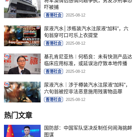
将军澳情侣感情问题争执，男友涉刑事恐
吓被捕
香港社会
2025-08-12
尿液汽水│涉瓶装汽水注尿液“加料”，六
旬翁穿可口可乐上衣提堂
香港社会
2025-08-12
基孔肯尼亚热︱何栢良：未有快测产品达
临床应用标准，或延误治疗致本地传播
香港社会
2025-08-12
尿液汽水｜涉于樽装汽水注尿液“加料”，
六旬翁被控非法恶意施用残害物品罪
香港社会
2025-08-12
热门文章
国防部：中国军队坚决反制任何闹海挑衅
图谋