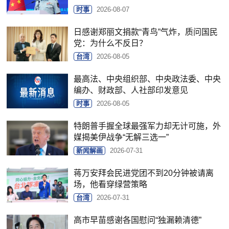
时事
2026-08-07
日感谢郑丽文捐款“青鸟”气炸，质问国民
党：为什么不反日？
台湾
2026-08-05
最高法、中央组织部、中央政法委、中央
编办、财政部、人社部印发意见
时事
2026-08-05
特朗普手握全球最强军力却无计可施，外
媒揭美伊战争“无解三选一”
新闻解画
2026-07-31
蒋万安拜会民进党团不到20分钟被请离
场，他看穿绿营策略
台湾
2026-07-31
高市早苗感谢各国慰问“独漏赖清德”