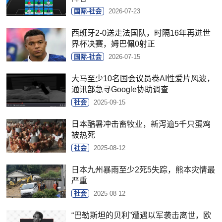
国际-社会
2026-07-23
西班牙2-0送走法国队，时隔16年再进世
界杯决赛，姆巴佩0射正
国际-社会
2026-07-15
大马至少10名国会议员卷AI性爱片风波，
通讯部急寻Google协助调查
社会
2025-09-15
日本酷暑冲击畜牧业，新泻逾5千只蛋鸡
被热死
社会
2025-08-12
日本九州暴雨至少2死5失踪，熊本灾情最
严重
社会
2025-08-12
“巴勒斯坦的贝利”遭遇以军袭击离世，欧