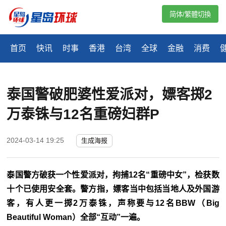
简体/繁體切換
首页
快讯
时事
香港
台湾
全球
金融
消费
泰国警破肥婆性爱派对，嫖客掷2
万泰铢与12名重磅妇群P
2024-03-14 19:25
生成海报
泰国警方破获一个性爱派对，拘捕12名“重磅中女”，检获数
十个已使用安全套。警方指，嫖客当中包括当地人及外国游
客，有人更一掷2万泰铢，声称要与12名BBW（Big
Beautiful Woman）全部“互动”一遍。