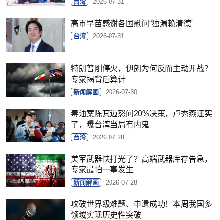
台湾
2026-07-31
高市早苗感谢各国慰问“独漏赖清德”
台湾
2026-07-31
特朗普刚停火，伊朗为何反而主动开战？
专家揭背后算计
新闻解画
2026-07-30
毒油案陈其迈怒问20%决策，卢秀燕证实
了，曝台湾当局有内鬼
台湾
2026-07-28
美军武器快打光了？高端武器库存告急，
专家最怕一事发生
新闻解画
2026-07-28
攻破世界级难题、申遗成功！本周我国多
领域实现历史性突破