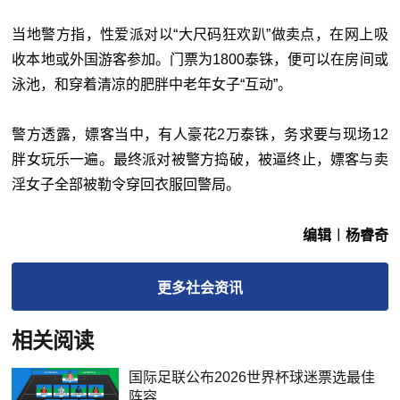
当地警方指，性爱派对以“大尺码狂欢趴”做卖点，在网上吸
收本地或外国游客参加。门票为1800泰铢，便可以在房间或
泳池，和穿着清凉的肥胖中老年女子“互动”。
警方透露，嫖客当中，有人豪花2万泰铢，务求要与现场12
胖女玩乐一遍。最终派对被警方捣破，被逼终止，嫖客与卖
淫女子全部被勒令穿回衣服回警局。
编辑︱杨睿奇
更多
社会
资讯
相关阅读
国际足联公布2026世界杯球迷票选最佳
阵容