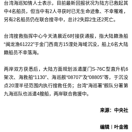
台湾海巡知情人士表示，目前最新回报状况为陆方已救起其
中4名船员，但当中有2人寻获时已无生命迹象、不幸罹难，
另有2名船员仍在联合搜寻
中，总计2失踪2生还2死亡。
台湾搜救指挥中心今天清晨近6时接获通报，指大陆籍渔船
“闽龙渔61222”于金门西南方15浬处海域沉没，船上6名大陆
籍船员不幸落海。
两岸双方获悉后，大陆方面规划派遣厦门S-76C型直升机6
架次、海救船“1130”、海巡舰“08707”及“08805”等，于沉没
点20浬半径范围内执行搜救任务；台湾“海巡署”舰队分署第
九海巡队也派遣4艘船，两岸联合救援中。
来源：中央社
编辑︱叶金雅