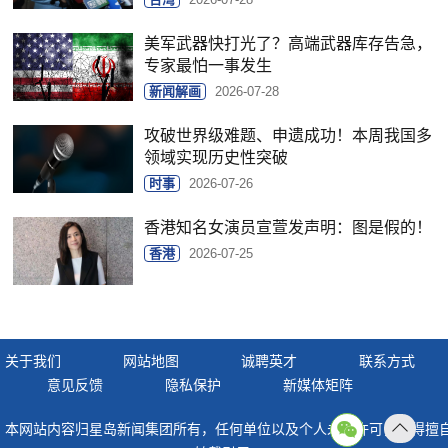
美军武器快打光了？高端武器库存告急，
专家最怕一事发生
新闻解画
2026-07-28
攻破世界级难题、申遗成功！本周我国多
领域实现历史性突破
时事
2026-07-26
香港知名女演员宣萱发声明：图是假的！
香港
2026-07-25
关于我们
网站地图
诚聘英才
联系方式
意见反馈
隐私保护
新媒体矩阵
本网站内容归星岛新闻集团所有，任何单位以及个人未经许可，不得擅