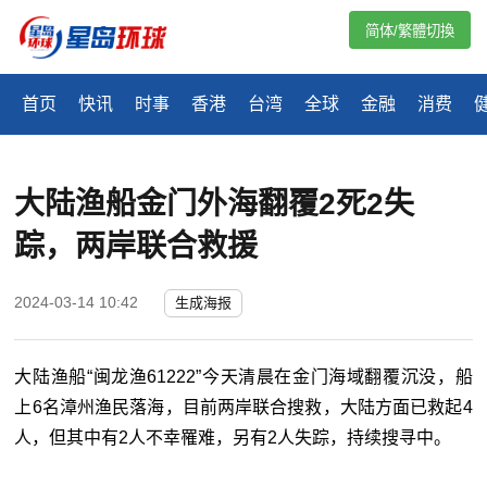
简体/繁體切換
首页
快讯
时事
香港
台湾
全球
金融
消费
大陆渔船金门外海翻覆2死2失
踪，两岸联合救援
2024-03-14 10:42
生成海报
大陆渔船“闽龙渔61222”今天清晨在金门海域翻覆沉没，船
上6名漳州渔民落海，目前两岸联合搜救，大陆方面已救起4
人，但其中有2人不幸罹难，另有2人失踪，持续搜寻中。