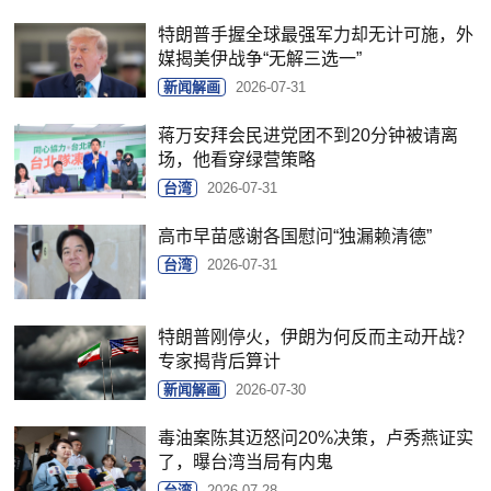
特朗普手握全球最强军力却无计可施，外
媒揭美伊战争“无解三选一”
新闻解画
2026-07-31
蒋万安拜会民进党团不到20分钟被请离
场，他看穿绿营策略
台湾
2026-07-31
高市早苗感谢各国慰问“独漏赖清德”
台湾
2026-07-31
特朗普刚停火，伊朗为何反而主动开战？
专家揭背后算计
新闻解画
2026-07-30
毒油案陈其迈怒问20%决策，卢秀燕证实
了，曝台湾当局有内鬼
台湾
2026-07-28