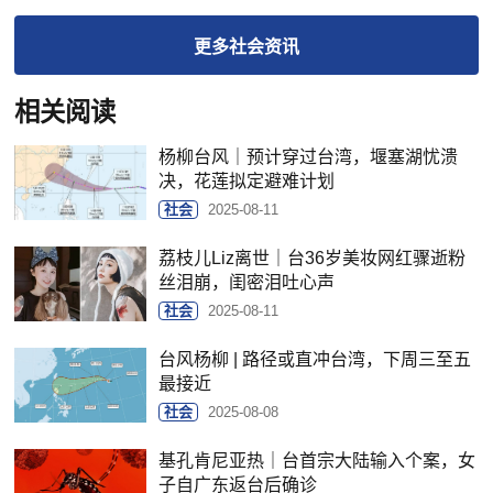
更多
社会
资讯
相关阅读
杨柳台风｜预计穿过台湾，堰塞湖忧溃
决，花莲拟定避难计划
社会
2025-08-11
荔枝儿Liz离世｜台36岁美妆网红骤逝粉
丝泪崩，闺密泪吐心声
社会
2025-08-11
台风杨柳 | 路径或直冲台湾，下周三至五
最接近
社会
2025-08-08
基孔肯尼亚热｜台首宗大陆输入个案，女
子自广东返台后确诊