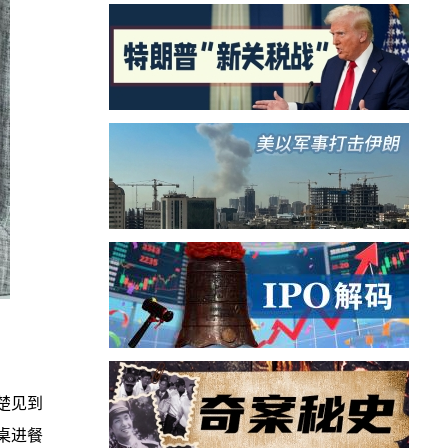
楚见到
桌进餐