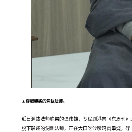
▲穿起袈裟的洞鈜法师。
近日洞鈜法师胞弟的谭伟雄，专程到港向《东周刊》
脱下袈裟的洞鈜法师，正在大口吃沙嗲鸡肉串烧，碟