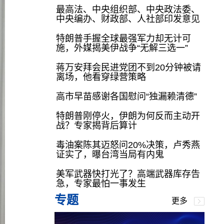
最高法、中央组织部、中央政法委、
中央编办、财政部、人社部印发意见
特朗普手握全球最强军力却无计可
施，外媒揭美伊战争“无解三选一”
蒋万安拜会民进党团不到20分钟被请
离场，他看穿绿营策略
高市早苗感谢各国慰问“独漏赖清德”
特朗普刚停火，伊朗为何反而主动开
战？专家揭背后算计
毒油案陈其迈怒问20%决策，卢秀燕
证实了，曝台湾当局有内鬼
美军武器快打光了？高端武器库存告
急，专家最怕一事发生
专题
更多