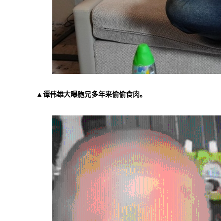
▲谭伟雄大曝胞兄多年来偷偷食肉。