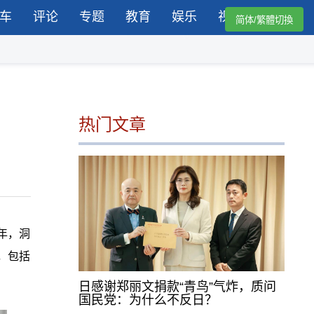
车
评论
专题
教育
娱乐
视频
简体/繁體切換
热门文章
年，洞
，包括
日感谢郑丽文捐款“青鸟”气炸，质问
国民党：为什么不反日？