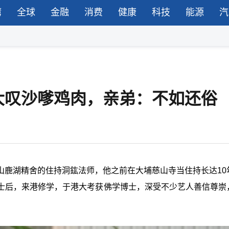
湾
全球
金融
消费
健康
科技
能源
汽
大叹沙嗲鸡肉，亲弟：不如还俗
山鹿湖精舍的住持洞鈜法师，他之前在大埔慈山寺当住持长达10
士后，来港修学，于港大考获佛学博士，深受不少艺人善信尊崇