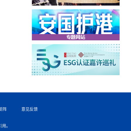
矩阵
意见反馈
引用。
返回顶部