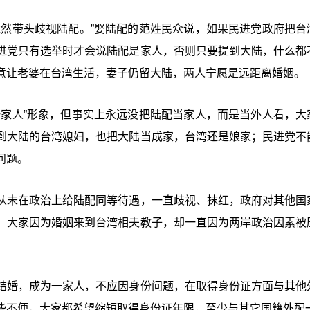
竟然带头歧视陆配。”娶陆配的范姓民众说，如果民进党政府把台
进党只有选举时才会说陆配是家人，否则只要提到大陆，什么都
意让老婆在台湾生活，妻子仍留大陆，两人宁愿是远距离婚姻。
一家人”形象，但事实上永远没把陆配当家人，而是当外人看，大
到大陆的台湾媳妇，也把大陆当成家，台湾还是娘家；民进党不
问题。
从未在政治上给陆配同等待遇，一直歧视、抹红，政府对其他国
，大家因为婚姻来到台湾相夫教子，却一直因为两岸政治因素被
结婚，成为一家人，不应因身份问题，在取得身份证方面与其他
些不便，大家都希望缩短取得身份证年限，至少与其它国籍外配