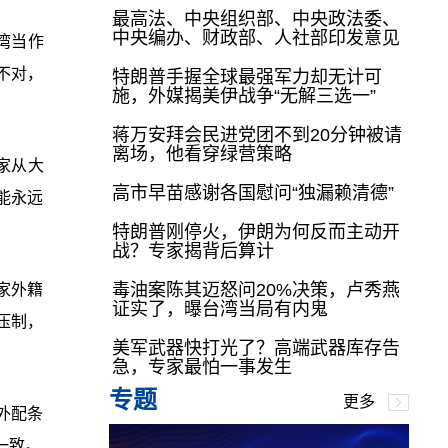
最高法、中央组织部、中央政法委、
中央编办、财政部、人社部印发意见
湾当作
不对，
特朗普手握全球最强军力却无计可
施，外媒揭美伊战争“无解三选一”
蒋万安拜会民进党团不到20分钟被请
离场，他看穿绿营策略
家从大
高市早苗感谢各国慰问“独漏赖清德”
能永远
特朗普刚停火，伊朗为何反而主动开
战？专家揭背后算计
毒油案陈其迈怒问20%决策，卢秀燕
家外籍
证实了，曝台湾当局有内鬼
压制，
美军武器快打光了？高端武器库存告
急，专家最怕一事发生
专题
更多
外配条
一致。