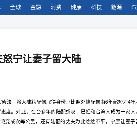
湾
全球
金融
消费
健康
科技
能源
汽
夫怒宁让妻子留大陆
案修法，将大陆籍配偶取得身份证比照外籍配偶由6年缩短为4年
保留态度。对此，在台多年的陆配感叹，已经和台湾人成为一家人
台湾变成次等公民，还有陆配的丈夫为此忿忿不平，宁愿让妻子