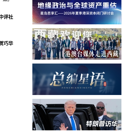
中评社
贺巧华