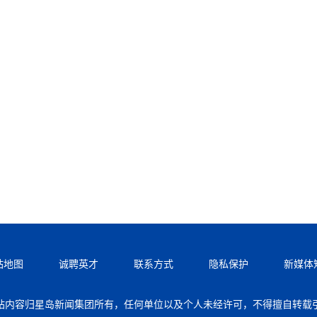
站地图
诚聘英才
联系方式
隐私保护
新媒体
站内容归星岛新闻集团所有，任何单位以及个人未经许可，不得擅自转载