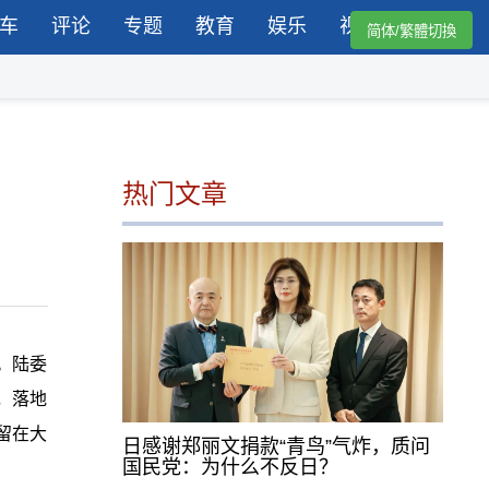
车
评论
专题
教育
娱乐
视频
简体/繁體切換
热门文章
。陆委
，落地
留在大
日感谢郑丽文捐款“青鸟”气炸，质问
国民党：为什么不反日？