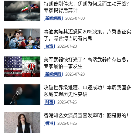
特朗普刚停火，伊朗为何反而主动开战？
专家揭背后算计
新闻解画
2026-07-30
毒油案陈其迈怒问20%决策，卢秀燕证实
了，曝台湾当局有内鬼
台湾
2026-07-28
美军武器快打光了？高端武器库存告急，
专家最怕一事发生
新闻解画
2026-07-28
攻破世界级难题、申遗成功！本周我国多
领域实现历史性突破
时事
2026-07-26
香港知名女演员宣萱发声明：图是假的！
香港
2026-07-25