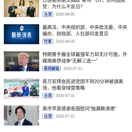
日感谢郑丽文捐款“青鸟”气炸，质问国民
党：为什么不反日？
台湾
2026-08-05
最高法、中央组织部、中央政法委、中央
编办、财政部、人社部印发意见
时事
2026-08-05
特朗普手握全球最强军力却无计可施，外
媒揭美伊战争“无解三选一”
新闻解画
2026-07-31
蒋万安拜会民进党团不到20分钟被请离
场，他看穿绿营策略
台湾
2026-07-31
高市早苗感谢各国慰问“独漏赖清德”
台湾
2026-07-31