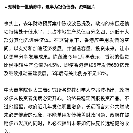
▲预料新一批债券中，逾半为银色债券。资料图片
事实上，去年财政预算案中陈茂波已提及，政府的未偿还债
项持续处于低水平，只占本地生产总值百分之四，远低于大
部分其他先进经济体。在这背景下，香港应善用发债的空
间，以支持和加速经济发展，并创造容量、投资未来，让市
民更早分享发展成果。陈茂波今年1月再表示，香港的借贷
比例相较生产总值为4.5%，即使香港连续5年发债650亿元
及继续推动基建发展，5年后有关比例亦不足10%。
中大商学院亚太工商研究所名誉教研学人李兆波指出，政府
发债从投资者角度必定开心，始终是稳定回报投资产品。不
过他提醒，政府近几年发债明显增多，长远而言对公共财政
未必是健康的现象，不能单用发债掩盖财政问题，政府在鼓
励债市发展的同时，也必须提出未来如何恢复长远稳健的收
入。