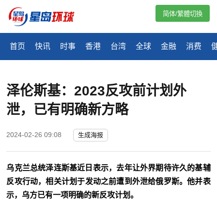
简体/繁體切換
首页
快讯
时事
香港
台湾
全球
金融
消费
泽伦斯基：2023反攻前计划外
泄，已有明确新方略
2024-02-26 09:08
生成海报
乌克兰总统泽连斯基近日表示，去年让外界期待许久的基辅
反攻行动，相关
计划
于发动之前遭到外
泄
给俄罗斯。他并表
示，乌方已有一项明确的新反攻
计划
。