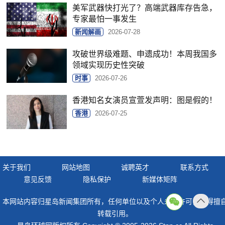
美军武器快打光了？高端武器库存告急，
专家最怕一事发生
新闻解画
2026-07-28
攻破世界级难题、申遗成功！本周我国多
领域实现历史性突破
时事
2026-07-26
香港知名女演员宣萱发声明：图是假的！
香港
2026-07-25
关于我们
网站地图
诚聘英才
联系方式
意见反馈
隐私保护
新媒体矩阵
本网站内容归星岛新闻集团所有，任何单位以及个人未经许可，不得擅
返回
转载引用。