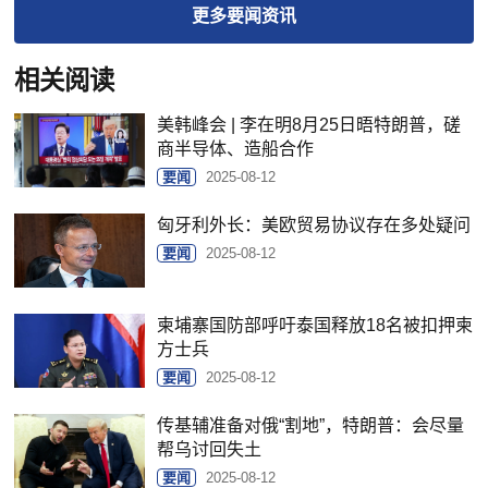
更多
要闻
资讯
相关阅读
美韩峰会 | 李在明8月25日晤特朗普，磋
商半导体、造船合作
要闻
2025-08-12
匈牙利外长：美欧贸易协议存在多处疑问
要闻
2025-08-12
柬埔寨国防部呼吁泰国释放18名被扣押柬
方士兵
要闻
2025-08-12
传基辅准备对俄“割地”，特朗普：会尽量
帮乌讨回失土
要闻
2025-08-12