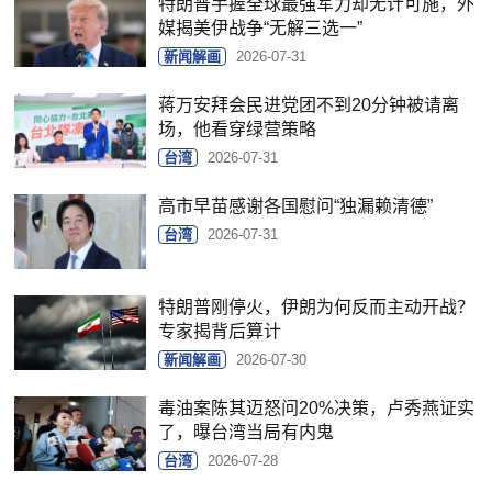
特朗普手握全球最强军力却无计可施，外
媒揭美伊战争“无解三选一”
新闻解画
2026-07-31
蒋万安拜会民进党团不到20分钟被请离
场，他看穿绿营策略
台湾
2026-07-31
高市早苗感谢各国慰问“独漏赖清德”
台湾
2026-07-31
特朗普刚停火，伊朗为何反而主动开战？
专家揭背后算计
新闻解画
2026-07-30
毒油案陈其迈怒问20%决策，卢秀燕证实
了，曝台湾当局有内鬼
台湾
2026-07-28