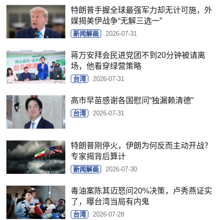
特朗普手握全球最强军力却无计可施，外
媒揭美伊战争“无解三选一”
新闻解画
2026-07-31
蒋万安拜会民进党团不到20分钟被请离
场，他看穿绿营策略
台湾
2026-07-31
高市早苗感谢各国慰问“独漏赖清德”
台湾
2026-07-31
特朗普刚停火，伊朗为何反而主动开战？
专家揭背后算计
新闻解画
2026-07-30
毒油案陈其迈怒问20%决策，卢秀燕证实
了，曝台湾当局有内鬼
台湾
2026-07-28