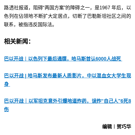
路透社报道，阻碍“两国方案”的障碍之一，是1967 年后，以
色列在佔领地不断扩大定居点，切断了巴勒斯坦社区之间的
联系，被指违反国际法。
相关新闻：
巴以开战︱以色列下最后通牒，哈马斯首认6000人战死
巴以开战 | 哈马斯发布最新人质影片，中以混血女大学生现
身
巴以开战｜以军坦克意外引爆地道炸药，误炸“自己人”6死8
伤
编辑︱贺巧华