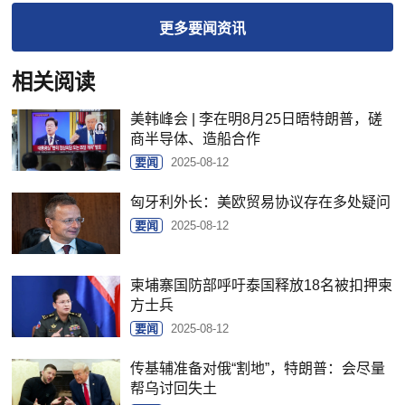
更多
要闻
资讯
相关阅读
美韩峰会 | 李在明8月25日晤特朗普，磋
商半导体、造船合作
要闻
2025-08-12
匈牙利外长：美欧贸易协议存在多处疑问
要闻
2025-08-12
柬埔寨国防部呼吁泰国释放18名被扣押柬
方士兵
要闻
2025-08-12
传基辅准备对俄“割地”，特朗普：会尽量
帮乌讨回失土