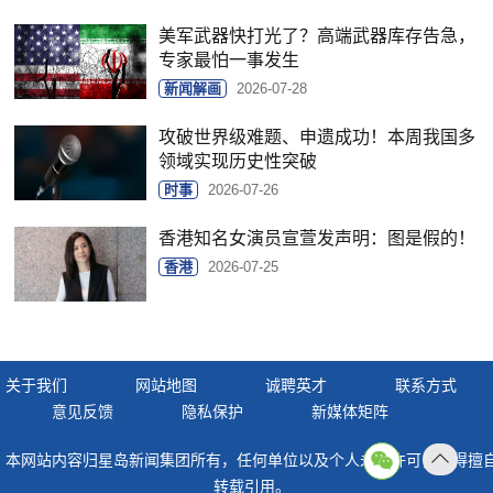
美军武器快打光了？高端武器库存告急，
专家最怕一事发生
新闻解画
2026-07-28
攻破世界级难题、申遗成功！本周我国多
领域实现历史性突破
时事
2026-07-26
香港知名女演员宣萱发声明：图是假的！
香港
2026-07-25
关于我们
网站地图
诚聘英才
联系方式
意见反馈
隐私保护
新媒体矩阵
本网站内容归星岛新闻集团所有，任何单位以及个人未经许可，不得擅
返回
转载引用。