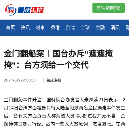
简体/繁體切換
首页
快讯
时事
香港
台湾
全球
金融
消费
金门翻船案︱国台办斥“遮遮掩
掩”：台方须给一个交代
2024-02-22 08:17
生成海报
金门翻船事件升温！国务院台办发言人朱凤莲21日表示，2
月14日台湾方面粗暴对待大陆渔船致两名渔民遇难事件发生
后，台有关方面负责人称海巡人员“执法”过程并无不当，企
图掩饰其暴力行径；岛内一些人大放厥词，态度嚣张。在两