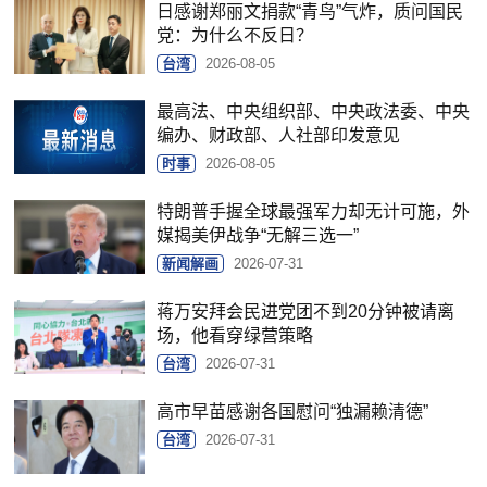
日感谢郑丽文捐款“青鸟”气炸，质问国民
党：为什么不反日？
台湾
2026-08-05
最高法、中央组织部、中央政法委、中央
编办、财政部、人社部印发意见
时事
2026-08-05
特朗普手握全球最强军力却无计可施，外
媒揭美伊战争“无解三选一”
新闻解画
2026-07-31
蒋万安拜会民进党团不到20分钟被请离
场，他看穿绿营策略
台湾
2026-07-31
高市早苗感谢各国慰问“独漏赖清德”
台湾
2026-07-31