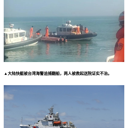
▲大陆快艇被台湾海警追捕翻船，两人被救起送院证实不治。