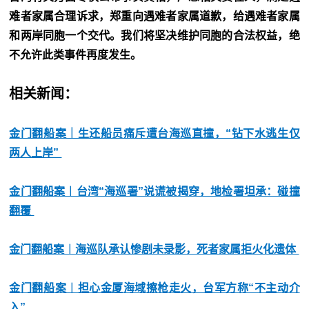
难者家属合理诉求，郑重向遇难者家属道歉，给遇难者家属
和两岸同胞一个交代。我们将坚决维护同胞的合法权益，绝
不允许此类事件再度发生。
相关新闻：
金门翻船案｜生还船员痛斥遭台海巡直撞，“钻下水逃生仅
两人上岸”
金门翻船案︱台湾“海巡署”说谎被揭穿，地检署坦承：碰撞
翻覆
金门翻船案︱海巡队承认惨剧未录影，死者家属拒火化遗体
金门翻船案︱担心金厦海域擦枪走火，台军方称“不主动介
入”