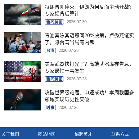
特朗普刚停火，伊朗为何反而主动开战？
专家揭背后算计
新闻解画
2026-07-30
毒油案陈其迈怒问20%决策，卢秀燕证实
了，曝台湾当局有内鬼
台湾
2026-07-28
美军武器快打光了？高端武器库存告急，
专家最怕一事发生
新闻解画
2026-07-28
攻破世界级难题、申遗成功！本周我国多
领域实现历史性突破
时事
2026-07-26
关于我们
网站地图
诚聘英才
联系方式