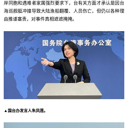
岸同胞和遇难者家属强烈要求下，台有关方面才承认是因台
海巡舰艇冲撞导致大陆渔船翻覆、人员伤亡，但仍以各种理
由推诿塞责，对事件真相遮遮掩掩。
▲国台办发言人朱凤莲。