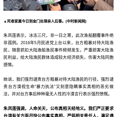
▲死者家属今日到金门处理亲人后事。(中时新闻网)
朱凤莲表示，冰冻三尺，非一日之寒，此次渔船翻覆事件绝
非孤例。2016年5月民进党上台以来，台方粗暴对待大陆渔
民，随意抓扣大陆渔船渔民事件频频发生，严重损害大陆渔
民利益，给大陆渔民群体造成较大经济损失，伤害大陆同胞
感情。
她说，我们强烈谴责台方粗暴对待大陆渔民的行径，强烈谴
责台方漠视生命“暴力执法”又刻意隐瞒事实真相的恶劣做
法，并对台方事后种种毫无人性的冷漠言行表示强烈愤慨。
朱凤莲强调，人命关天，公布真相天经地义。我们严正要求
台湾有关方面尽快公布事实真相，严惩相关责任人，满足遇