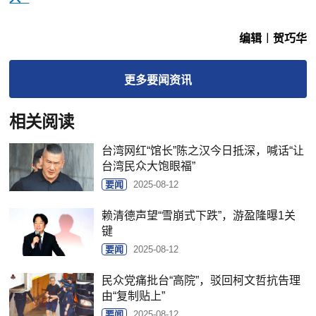
编辑︱贺巧华
更多
要闻
资讯
相关阅读
台湾网红“馆长”陈之汉今日抵深，喊话“让
台湾民众大饱眼福”
要闻
2025-08-12
赖清德声望“雪崩式下跌”，游盈隆曝1关
键
要闻
2025-08-12
民众党痛批台“高院”，驳回柯文哲抗告理
由“复制贴上”
要闻
2025-08-12