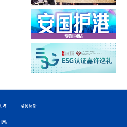
矩阵
意见反馈
引用。
返回顶部