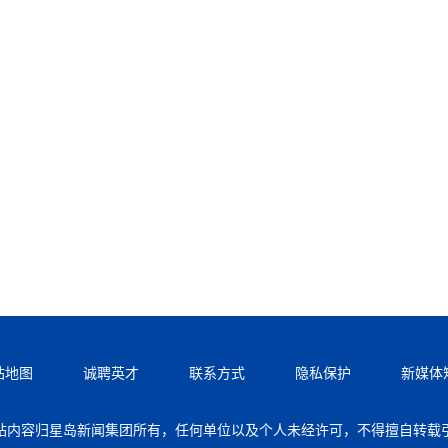
站地图
诚聘英才
联系方式
隐私保护
新媒体
站内容归星岛新闻集团所有，任何单位以及个人未经许可，不得擅自转载