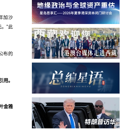
4年加沙
。”此
公布的
引用。
叶金雅