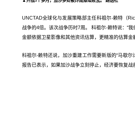
▲开战3个多月，加沙多处被炸成颓垣败瓦。 路透社
UNCTAD全球化与发展策略部主任科祖尔-赖特（Richa
战争的4倍。该次战争历时7周。 科祖尔-赖特说：“
金额依据卫星影像和其他资讯估算，更精准的估算金
科祖尔-赖特还说，加沙重建工作需要新版的“马歇尔计
报告已表示，如果加沙战争立刻停止，经济要恢复战