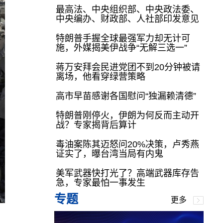
最高法、中央组织部、中央政法委、
中央编办、财政部、人社部印发意见
特朗普手握全球最强军力却无计可
施，外媒揭美伊战争“无解三选一”
蒋万安拜会民进党团不到20分钟被请
离场，他看穿绿营策略
高市早苗感谢各国慰问“独漏赖清德”
特朗普刚停火，伊朗为何反而主动开
战？专家揭背后算计
毒油案陈其迈怒问20%决策，卢秀燕
证实了，曝台湾当局有内鬼
美军武器快打光了？高端武器库存告
急，专家最怕一事发生
专题
更多