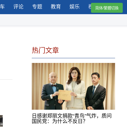
车
评论
专题
教育
娱乐
视频
简体/繁體切換
热门文章
日感谢郑丽文捐款“青鸟”气炸，质问
国民党：为什么不反日？